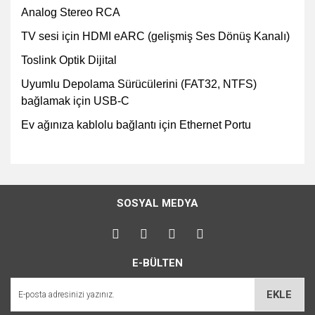
Analog Stereo RCA
TV sesi için HDMI eARC (gelişmiş Ses Dönüş Kanalı)
Toslink Optik Dijital
Uyumlu Depolama Sürücülerini (FAT32, NTFS)
bağlamak için USB-C
Ev ağınıza kablolu bağlantı için Ethernet Portu
Bu ürünün fiyat bilgisi, resim, ürün açıklamalarında ve diğer
konularda yetersiz gördüğünüz noktaları öneri formunu
Bu ürüne ilk yorumu siz yapın!
kullanarak tarafımıza iletebilirsiniz.
SOSYAL MEDYA
Görüş ve önerileriniz için teşekkür ederiz.
Yorum Yaz
Ürün resmi kalitesiz, bozuk veya görüntülenemiyor.
E-BÜLTEN
Ürün açıklamasında eksik bilgiler bulunuyor.
Ürün bilgilerinde hatalar bulunuyor.
EKLE
Ürün fiyatı diğer sitelerden daha pahalı.