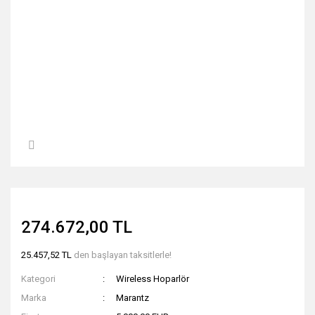
274.672,00 TL
25.457,52 TL
den başlayan taksitlerle!
Kategori
Wireless Hoparlör
Marka
Marantz