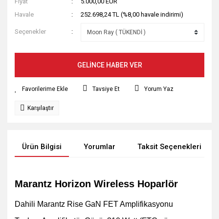
Fiyat
5.000,00 EUR
Havale
252.698,24 TL (%8,00 havale indirimi)
Seçenekler
GELİNCE HABER VER
Tavsiye Et
Yorum Yaz
Karşılaştır
Ürün Bilgisi
Yorumlar
Taksit Seçenekleri
Marantz Horizon Wireless Hoparlör
Dahili Marantz Rise GaN FET Amplifikasyonu