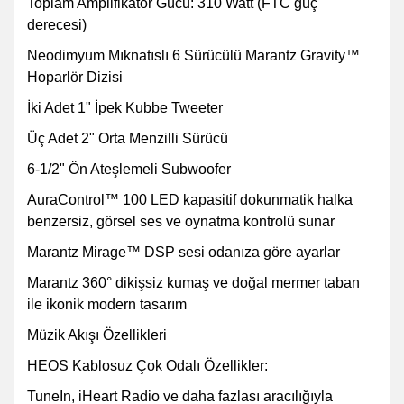
Toplam Amplifikatör Gücü: 310 Watt (FTC güç
derecesi)
Neodimyum Mıknatıslı 6 Sürücülü Marantz Gravity™
Hoparlör Dizisi
İki Adet 1" İpek Kubbe Tweeter
Üç Adet 2" Orta Menzilli Sürücü
6-1/2" Ön Ateşlemeli Subwoofer
AuraControl™ 100 LED kapasitif dokunmatik halka
benzersiz, görsel ses ve oynatma kontrolü sunar
Marantz Mirage™ DSP sesi odanıza göre ayarlar
Marantz 360° dikişsiz kumaş ve doğal mermer taban
ile ikonik modern tasarım
Müzik Akışı Özellikleri
HEOS Kablosuz Çok Odalı Özellikler:
TuneIn, iHeart Radio ve daha fazlası aracılığıyla