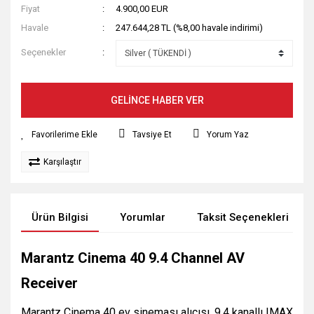
Fiyat
4.900,00 EUR
Havale
247.644,28 TL (%8,00 havale indirimi)
Seçenekler
GELİNCE HABER VER
Tavsiye Et
Yorum Yaz
Karşılaştır
Ürün Bilgisi
Yorumlar
Taksit Seçenekleri
Marantz Cinema 40 9.4 Channel AV
Receiver
Marantz Cinema 40 ev sineması alıcısı, 9.4 kanallı IMAX