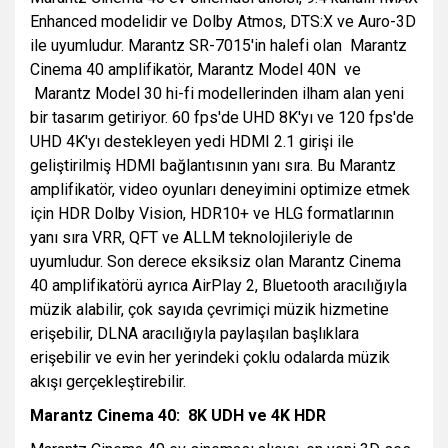
Enhanced modelidir ve Dolby Atmos, DTS:X ve Auro-3D
ile uyumludur. Marantz SR-7015'in halefi olan Marantz
Cinema 40 amplifikatör, Marantz Model 40N ve
Marantz Model 30 hi-fi modellerinden ilham alan yeni
bir tasarım getiriyor. 60 fps'de UHD 8K'yı ve 120 fps'de
UHD 4K'yı destekleyen yedi HDMI 2.1 girişi ile
geliştirilmiş HDMI bağlantısının yanı sıra. Bu Marantz
amplifikatör, video oyunları deneyimini optimize etmek
için HDR Dolby Vision, HDR10+ ve HLG formatlarının
yanı sıra VRR, QFT ve ALLM teknolojileriyle de
uyumludur. Son derece eksiksiz olan Marantz Cinema
40 amplifikatörü ayrıca AirPlay 2, Bluetooth aracılığıyla
müzik alabilir, çok sayıda çevrimiçi müzik hizmetine
erişebilir, DLNA aracılığıyla paylaşılan başlıklara
erişebilir ve evin her yerindeki çoklu odalarda müzik
akışı gerçekleştirebilir.
Marantz Cinema 40: 8K UDH ve 4K HDR