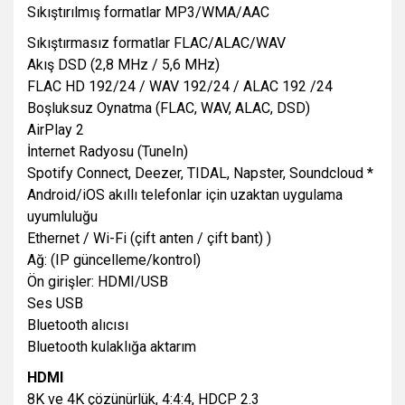
Sıkıştırılmış formatlar MP3/WMA/AAC
Sıkıştırmasız formatlar FLAC/ALAC/WAV
Akış DSD (2,8 MHz / 5,6 MHz)
FLAC HD 192/24 / WAV 192/24 / ALAC 192 /24
Boşluksuz Oynatma (FLAC, WAV, ALAC, DSD)
AirPlay 2
İnternet Radyosu (TuneIn)
Spotify Connect, Deezer, TIDAL, Napster, Soundcloud *
Android/iOS akıllı telefonlar için uzaktan uygulama
uyumluluğu
Ethernet / Wi-Fi (çift anten / çift bant) )
Ağ: (IP güncelleme/kontrol)
Ön girişler: HDMI/USB
Ses USB
Bluetooth alıcısı
Bluetooth kulaklığa aktarım
HDMI
8K ve 4K çözünürlük, 4:4:4, HDCP 2.3