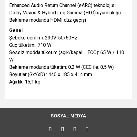
Enhanced Audio Return Channel (eARC) teknolojisi
Dolby Vision & Hybrid Log Gamma (HLG) uyumluluğu
Bekleme modunda HDMI düz geçişi
Genel
Şebeke gerilimi: 230V-50/60Hz
Güç tüketimi: 710 W
Sessiz modda tüketim (açık/kapalı... ECO): 65 W / 110
W
Bekleme modunda tüketim: 0,2 W (CEC ile: 0,5 W)
Boyutlar (GxYxD) : 440 x 185 x 414 mm
Ağırlık: 15,1 kg
Bu ürünün fiyat bilgisi, resim, ürün açıklamalarında ve diğer
konularda yetersiz gördüğünüz noktaları öneri formunu
Bu ürüne ilk yorumu siz yapın!
kullanarak tarafımıza iletebilirsiniz.
SOSYAL MEDYA
Görüş ve önerileriniz için teşekkür ederiz.
Yorum Yaz
Ürün resmi kalitesiz, bozuk veya görüntülenemiyor.