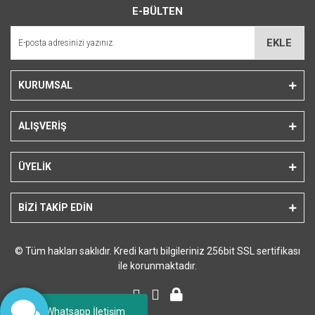
E-BÜLTEN
Ürün açıklamasında eksik bilgiler bulunuyor.
Ürün bilgilerinde hatalar bulunuyor.
EKLE
Ürün fiyatı diğer sitelerden daha pahalı.
Bu ürüne benzer farklı alternatifler olmalı.
KURUMSAL
ALIŞVERİŞ
Gönder
ÜYELİK
BİZİ TAKİP EDİN
© Tüm hakları saklıdır. Kredi kartı bilgileriniz 256bit SSL sertifikası
ile korunmaktadır.
Whatsapp İletişim