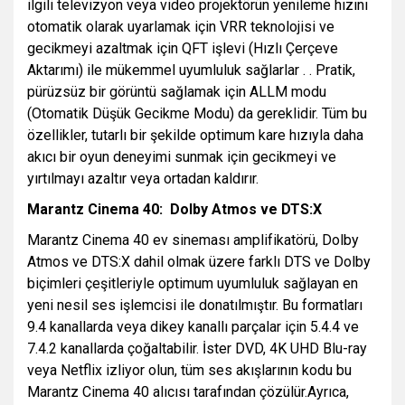
ilgili televizyon veya video projektörün yenileme hızını
otomatik olarak uyarlamak için VRR teknolojisi ve
gecikmeyi azaltmak için QFT işlevi (Hızlı Çerçeve
Aktarımı) ile mükemmel uyumluluk sağlarlar . . Pratik,
pürüzsüz bir görüntü sağlamak için ALLM modu
(Otomatik Düşük Gecikme Modu) da gereklidir. Tüm bu
özellikler, tutarlı bir şekilde optimum kare hızıyla daha
akıcı bir oyun deneyimi sunmak için gecikmeyi ve
yırtılmayı azaltır veya ortadan kaldırır.
Marantz Cinema 40: Dolby Atmos ve DTS:X
Marantz Cinema 40 ev sineması amplifikatörü, Dolby
Atmos ve DTS:X dahil olmak üzere farklı DTS ve Dolby
biçimleri çeşitleriyle optimum uyumluluk sağlayan en
yeni nesil ses işlemcisi ile donatılmıştır. Bu formatları
9.4 kanallarda veya dikey kanallı parçalar için 5.4.4 ve
7.4.2 kanallarda çoğaltabilir. İster DVD, 4K UHD Blu-ray
veya Netflix izliyor olun, tüm ses akışlarının kodu bu
Marantz Cinema 40 alıcısı tarafından çözülür.Ayrıca,