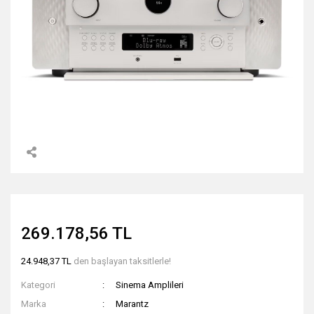
269.178,56 TL
24.948,37 TL
den başlayan taksitlerle!
Kategori
Sinema Amplileri
Marka
Marantz