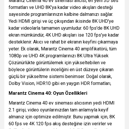
Marantz Cinema 40 ev sineması alıcısı, en yeni 3D ses
formatları ve UHD 8K'ya kadar video akışları desteği
sayesinde programlarınızın kalbine dalmanızı sağlar.
Yedi HDMI girişi ve üç çıkışından ikisinde 8K UHD'ye
kadar videolarla tamamen uyumludur. 60 fps'de 8K UHD
ekran mümkündür, 4K UHD akışları ise 120 fps'ye kadar
desteklenir. Akıcı ve rahat bir ekranın keyfini çıkarmaya
yeter. Ek olarak, Marantz Cinema 40 amplifikatörü, tüm
1080p ve UHD 4K programlarınızı 8K Ultra Yüksek
Çözünürlükte görüntülemek için yükseltebilen ve
böylece görüntülerin inceliğini en üst düzeye çıkaran
güçlü bir yükseltme sistemi benimser. Doğal olarak,
Dolby Vision, HDR10 gibi en yaygın HDR formatları,
Marantz Cinema 40: Oyun Özellikleri
Marantz Cinema 40 ev sineması alıcısının yedi HDMI
2.1 girişi, video oyunlarınızdan tam anlamıyla keyif
almanız için optimize edilmiştir. Bunu yapmak için, 8K
60 fps ve 4K 120 fps akış desteğine izin verirler ve