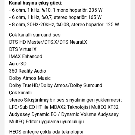
Kanal başına çıkış gücü:
- 6 ohm, 1 kHz, %10, 1 mono hoparlör: 235 W
- 6 ohm, 1 kHz, %0,7, stereo hoparlör: 165 W
- 8 ohm, 20Hz-20kHz, %0,08, stereo hoparlör: 125 W
Çok kanallı surround ses
DTS HD Master/DTS:X/DTS Neural:X
DTS Virtual:X
IMAX Enhanced
Auro-3D
360 Reality Audio
Dolby Atmos Music
Dolby TrueHD/Dolby Atmos/Dolby Surround
Çok kanallı
stereo Sıkıştırılmış bir ses sinyalinin geri yüklenmesi :
LFC/Sub EQ HT ile MDAX2 Teknolojisi MultEQ XT32
Audyssey Dynamic EQ / Dynamic Volume Audyssey
MultEQ Editor uygulama uyumluluğu
HEOS entegre çoklu oda teknolojisi