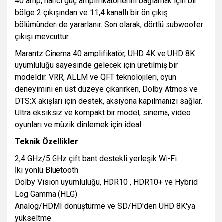
40 amp, harici güç amplifikatörlerini bağlamak için bir
bölge 2 çıkışından ve 11,4 kanallı bir ön çıkış
bölümünden de yararlanır. Son olarak, dörtlü subwoofer
çıkışı mevcuttur.
Marantz Cinema 40 amplifikatör, UHD 4K ve UHD 8K
uyumluluğu sayesinde gelecek için üretilmiş bir
modeldir. VRR, ALLM ve QFT teknolojileri, oyun
deneyimini en üst düzeye çıkarırken, Dolby Atmos ve
DTS:X akışları için destek, aksiyona kapılmanızı sağlar.
Ultra eksiksiz ve kompakt bir model, sinema, video
oyunları ve müzik dinlemek için ideal.
Teknik Özellikler
2,4 GHz/5 GHz çift bant destekli yerleşik Wi-Fi
İki yönlü Bluetooth
Dolby Vision uyumluluğu, HDR10 , HDR10+ ve Hybrid
Log Gamma (HLG)
Analog/HDMI dönüştürme ve SD/HD'den UHD 8K'ya
yükseltme