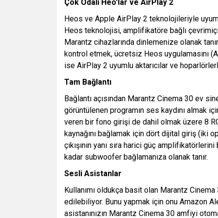
Çok Odalı Heo'lar ve AirPlay 2
Heos ve Apple AirPlay 2 teknolojileriyle uyum
Heos teknolojisi, amplifikatöre bağlı çevrimi
Marantz cihazlarında dinlemenize olanak tanır.
kontrol etmek, ücretsiz Heos uygulamasını (And
ise AirPlay 2 uyumlu aktarıcılar ve hoparlörler
Tam Bağlantı
Bağlantı açısından Marantz Cinema 30 ev sinem
görüntülenen programın ses kaydını almak için
veren bir fono girişi de dahil olmak üzere 8 
kaynağını bağlamak için dört dijital giriş (ik
çıkışının yanı sıra harici güç amplifikatörleri
kadar subwoofer bağlamanıza olanak tanır.
Sesli Asistanlar
Kullanımı oldukça basit olan Marantz Cinema
edilebiliyor. Bunu yapmak için onu Amazon Alex
asistanınızın Marantz Cinema 30 amfiyi otoma