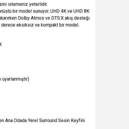
ini istemeniz yeterlidir.
ağanüstü bir model sunuyor. UHD 4K ve UHD 8K
çıkarırken Dolby Atmos ve DTS:X akış desteği
on derece eksiksiz ve kompakt bir model.
X
uyarlanmıştır)
rken Ana Odada Yerel Surround Sesin Keyfini