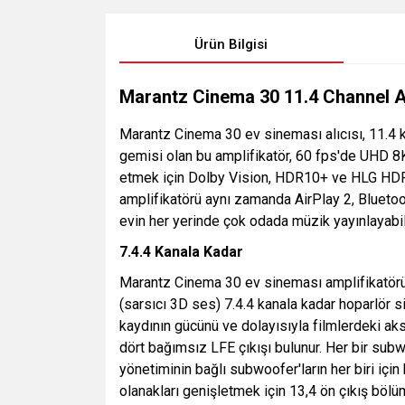
Ürün Bilgisi
Marantz Cinema 30 11.4 Channel 
Marantz Cinema 30 ev sineması alıcısı, 11.4 
gemisi olan bu amplifikatör, 60 fps'de UHD 8
etmek için Dolby Vision, HDR10+ ve HLG HDR p
amplifikatörü aynı zamanda AirPlay 2, Bluetoot
evin her yerinde çok odada müzik yayınlayabili
7.4.4 Kanala Kadar
Marantz Cinema 30 ev sineması amplifikatörü 
(sarsıcı 3D ses) 7.4.4 kanala kadar hoparlör 
kaydının gücünü ve dolayısıyla filmlerdeki a
dört bağımsız LFE çıkışı bulunur. Her bir sub
yönetiminin bağlı subwoofer'ların her biri i
olanakları genişletmek için 13,4 ön çıkış bölü