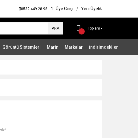
Üye Girişi
Yeni Üyelik
0532 449 28 98
/
ARA
Toplam -
Görüntü Sistemleri
Marin
Markalar
İndirimdekiler
rle!