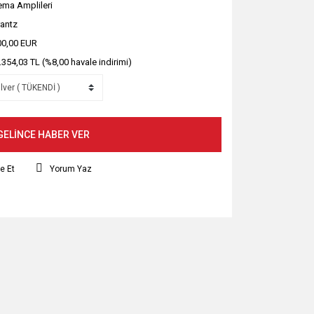
ema Amplileri
antz
00,00 EUR
.354,03 TL (%8,00 havale indirimi)
GELİNCE HABER VER
e Et
Yorum Yaz