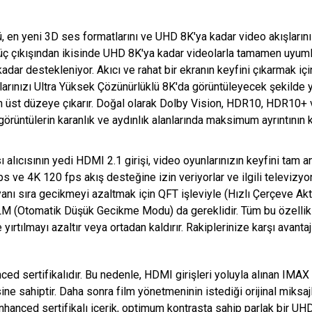
 en yeni 3D ses formatlarını ve UHD 8K'ya kadar video akışları
 üç çıkışından ikisinde UHD 8K'ya kadar videolarla tamamen uyuml
ar destekleniyor. Akıcı ve rahat bir ekranın keyfini çıkarmak içi
rınızı Ultra Yüksek Çözünürlüklü 8K'da görüntüleyecek şekilde y
 en üst düzeye çıkarır. Doğal olarak Dolby Vision, HDR10, HDR10
 görüntülerin karanlık ve aydınlık alanlarında maksimum ayrıntının
alıcısının yedi HDMI 2.1 girişi, video oyunlarınızın keyfini tam 
s ve 4K 120 fps akış desteğine izin veriyorlar ve ilgili televizy
yanı sıra gecikmeyi azaltmak için QFT işleviyle (Hızlı Çerçeve Ak
LM (Otomatik Düşük Gecikme Modu) da gereklidir. Tüm bu özellikl
rtılmayı azaltır veya ortadan kaldırır. Rakiplerinize karşı avantaj
d sertifikalıdır. Bu nedenle, HDMI girişleri yoluyla alınan IM
ine sahiptir. Daha sonra film yönetmeninin istediği orijinal miksa
Enhanced sertifikalı içerik, optimum kontrasta sahip parlak bir UH