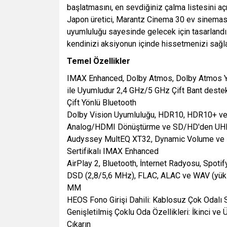
başlatmasını, en sevdiğiniz çalma listesini aç
Japon üretici, Marantz Cinema 30 ev sinemas
uyumluluğu sayesinde gelecek için tasarland
kendinizi aksiyonun içinde hissetmenizi sağl
Temel Özellikler
IMAX Enhanced, Dolby Atmos, Dolby Atmos Yük
ile Uyumludur 2,4 GHz/5 GHz Çift Bant destekl
Çift Yönlü Bluetooth
Dolby Vision Uyumluluğu, HDR10, HDR10+ ve
Analog/HDMI Dönüştürme ve SD/HD'den UHD
Audyssey MultEQ XT32, Dynamic Volume ve D
Sertifikalı IMAX Enhanced
AirPlay 2, Bluetooth, İnternet Radyosu, Spoti
DSD (2,8/5,6 MHz), FLAC, ALAC ve WAV (yüks
MM
HEOS Fono Girişi Dahili: Kablosuz Çok Odalı S
Genişletilmiş Çoklu Oda Özellikleri: İkinci v
Çıkarın