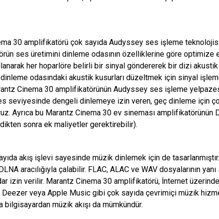
ma 30 amplifikatörü çok sayıda Audyssey ses işleme teknolojis
örün ses üretimini dinleme odasının özelliklerine göre optimize
llanarak her hoparlöre belirli bir sinyal göndererek bir dizi akus
leme odasındaki akustik kusurları düzeltmek için sinyal işlemey
arantz Cinema 30 amplifikatörünün Audyssey ses işleme yelpazesi a
ses seviyesinde dengeli dinlemeye izin veren, geç dinleme için 
z. Ayrıca bu Marantz Cinema 30 ev sineması amplifikatörünün Di
ikten sonra ek maliyetler gerektirebilir).
yıda akış işlevi sayesinde müzik dinlemek için de tasarlanmıştır.
 DLNA aracılığıyla çalabilir. FLAC, ALAC ve WAV dosyalarının yanı
ar izin verilir. Marantz Cinema 30 amplifikatörü, İnternet üzerinde
, Deezer veya Apple Music gibi çok sayıda çevrimiçi müzik hizmet
veya bilgisayardan müzik akışı da mümkündür.