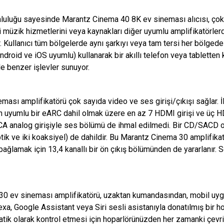
luluğu sayesinde Marantz Cinema 40 8K ev sineması alıcısı, çok o
çi müzik hizmetlerini veya kaynakları diğer uyumlu amplifikatörl
 Kullanıcı tüm bölgelerde aynı şarkıyı veya tam tersi her bölgede 
roid ve iOS uyumlu) kullanarak bir akıllı telefon veya tabletten ko
le benzer işlevler sunuyor.
ası amplifikatörü çok sayıda video ve ses girişi/çıkışı sağlar. İ
 uyumlu bir eARC dahil olmak üzere en az 7 HDMI girişi ve üç HDMI
RCA analog girişiyle ses bölümü de ihmal edilmedi. Bir CD/SACD oy
i optik ve iki koaksiyel) de dahildir. Bu Marantz Cinema 30 amplif
ni bağlamak için 13,4 kanallı bir ön çıkış bölümünden de yararlanır.
 30 ev sineması amplifikatörü, uzaktan kumandasından, mobil uyg
a, Google Assistant veya Siri sesli asistanıyla donatılmış bir ho
tik olarak kontrol etmesi için hoparlörünüzden her zamanki çev