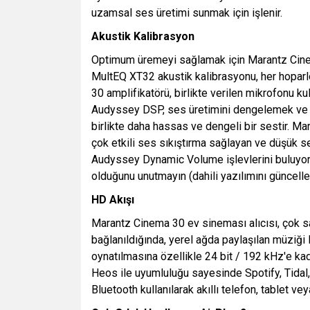
uzamsal ses üretimi sunmak için işlenir.
Akustik Kalibrasyon
Optimum üremeyi sağlamak için Marantz Cine
MultEQ XT32 akustik kalibrasyonu, her hoparl
30 amplifikatörü, birlikte verilen mikrofonu ku
Audyssey DSP, ses üretimini dengelemek ve din
birlikte daha hassas ve dengeli bir sestir. M
çok etkili ses sıkıştırma sağlayan ve düşük 
Audyssey Dynamic Volume işlevlerini buluyoru
olduğunu unutmayın (dahili yazılımını güncelled
HD Akışı
Marantz Cinema 30 ev sineması alıcısı, çok sa
bağlanıldığında, yerel ağda paylaşılan müziği
oynatılmasına özellikle 24 bit / 192 kHz'e kad
Heos ile uyumluluğu sayesinde Spotify, Tidal
Bluetooth kullanılarak akıllı telefon, tablet 