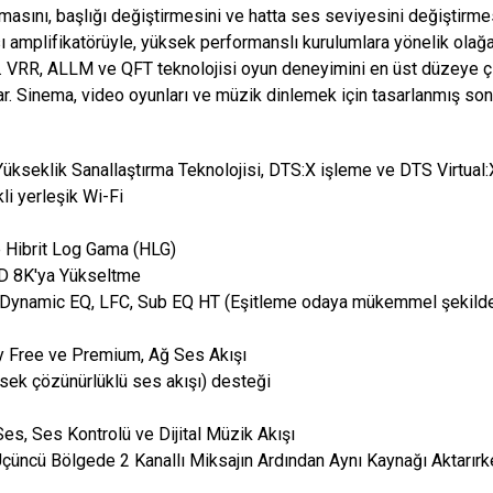
masını, başlığı değiştirmesini ve hatta ses seviyesini değiştirmes
ı amplifikatörüyle, yüksek performanslı kurulumlara yönelik ol
ı. VRR, ALLM ve QFT teknolojisi oyun deneyimini en üst düzeye 
ar. Sinema, video oyunları ve müzik dinlemek için tasarlanmış s
seklik Sanallaştırma Teknolojisi, DTS:X işleme ve DTS Virtual:
i yerleşik Wi-Fi
 Hibrit Log Gama (HLG)
 8K'ya Yükseltme
ynamic EQ, LFC, Sub EQ HT (Eşitleme odaya mükemmel şekilde 
fy Free ve Premium, Ağ Ses Akışı
ek çözünürlüklü ses akışı) desteği
es, Ses Kontrolü ve Dijital Müzik Akışı
e Üçüncü Bölgede 2 Kanallı Miksajın Ardından Aynı Kaynağı Aktarı