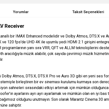
Yorumlar
Taksit Seçenekleri
AV Receiver
kanallı bir IMAX Enhanced modelidir ve Dolby Atmos, DTS:X ve Au
K ve 120 fps'de UHD 4K ile uyumlu yedi HDMI 2.1 girişini entegre
rogramlarının yanı sıra VRR, QFT ve ALLM teknolojilerini deste
h aracılığıyla müzik alabilir, çok sayıda çevrimiçi müzik hizmetine
r.
Dolby Atmos, DTS:X, DTS:X Pro ve Auro 3D gibi en yeni ses form
sistemiyle birleştiren bir ev sineması kurulumu kurmaya son derec
ksiyon sahneleri sırasındaki etkiyi artırmak için mümkün olduğu
woofer'ın ayarlarını ayrı ayrı ayarlamak ve mümkün olan en iyi bas
çin bağımsız olduğunu unutmayın. Son olarak Marantz Cinema 30 a
müne sahiptir.