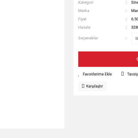
Kategori
Sin
Marka
Mar
Fiyat
6.5
Havale
328
Seçenekler
Tavsiy
Karşılaştır