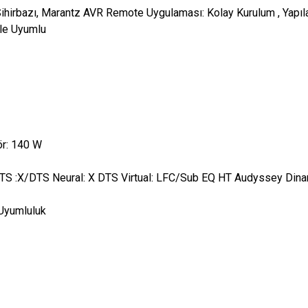
Sihirbazı, Marantz AVR Remote Uygulaması: Kolay Kurulum , Yapıl
ile Uyumlu
ör: 140 W
DTS :X/DTS Neural: X DTS Virtual: LFC/Sub EQ HT Audyssey Din
Uyumluluk