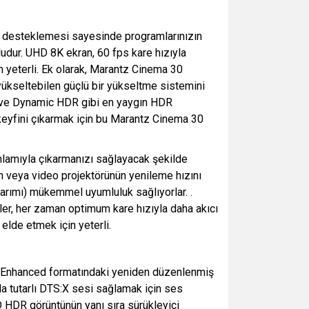
nı desteklemesi sayesinde programlarınızın
udur. UHD 8K ekran, 60 fps kare hızıyla
n yeterli. Ek olarak, Marantz Cinema 30
ükseltebilen güçlü bir yükseltme sistemini
+ ve Dynamic HDR gibi en yaygın HDR
 keyfini çıkarmak için bu Marantz Cinema 30
anlamıyla çıkarmanızı sağlayacak şekilde
on veya video projektörünün yenileme hızını
tarımı) mükemmel uyumluluk sağlıyorlar. .
er, her zaman optimum kare hızıyla daha akıcı
 elde etmek için yeterli.
AX Enhanced formatındaki yeniden düzenlenmiş
jla tutarlı DTS:X sesi sağlamak için ses
D HDR görüntünün yanı sıra sürükleyici