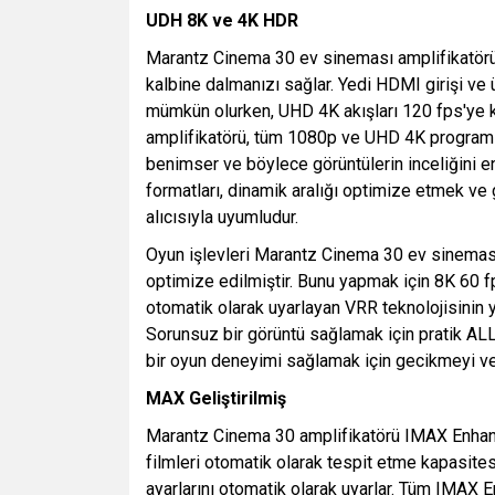
UDH 8K ve 4K HDR
Marantz Cinema 30 ev sineması amplifikatörü,
kalbine dalmanızı sağlar. Yedi HDMI girişi ve
mümkün olurken, UHD 4K akışları 120 fps'ye kad
amplifikatörü, tüm 1080p ve UHD 4K programla
benimser ve böylece görüntülerin inceliğini
formatları, dinamik aralığı optimize etmek ve
alıcısıyla uyumludur.
Oyun işlevleri Marantz Cinema 30 ev sineması 
optimize edilmiştir. Bunu yapmak için 8K 60 fp
otomatik olarak uyarlayan VRR teknolojisinin 
Sorunsuz bir görüntü sağlamak için pratik AL
bir oyun deneyimi sağlamak için gecikmeyi ve yı
MAX Geliştirilmiş
Marantz Cinema 30 amplifikatörü IMAX Enhance
filmleri otomatik olarak tespit etme kapasites
ayarlarını otomatik olarak uyarlar. Tüm IMAX 