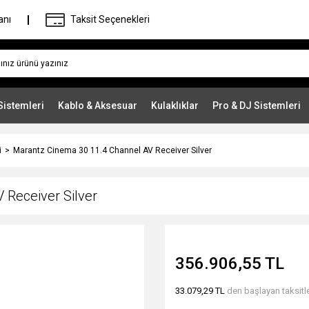
anı
Taksit Seçenekleri
Sistemleri
Kablo & Aksesuar
Kulaklıklar
Pro & DJ Sistemleri
i
Marantz Cinema 30 11.4 Channel AV Receiver Silver
 Receiver Silver
356.906,55 TL
33.079,29 TL
den başlayan taksitle