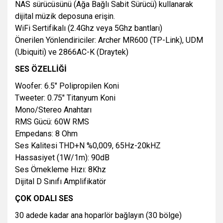
NAS sürücüsünü (Ağa Bağlı Sabit Sürücü) kullanarak
dijital müzik deposuna erişin.
WiFi Sertifikalı (2.4Ghz veya 5Ghz bantları)
Önerilen Yönlendiriciler: Archer MR600 (TP-Link), UDM
(Ubiquiti) ve 2866AC-K (Draytek)
SES ÖZELLİĞİ
Woofer: 6.5" Polipropilen Koni
Tweeter: 0.75" Titanyum Koni
Mono/Stereo Anahtarı
RMS Gücü: 60W RMS
Empedans: 8 Ohm
Ses Kalitesi THD+N %0,009, 65Hz-20kHZ
Hassasiyet (1W/1m): 90dB
Ses Örnekleme Hızı: 8Khz
Dijital D Sınıfı Amplifikatör
ÇOK ODALI SES
30 adede kadar ana hoparlör bağlayın (30 bölge)