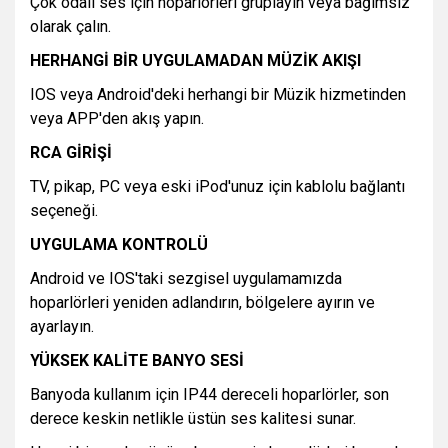
Çok odalı ses için hoparlörleri gruplayın veya bağımsız
olarak çalın.
HERHANGİ BİR UYGULAMADAN MÜZİK AKIŞI
IOS veya Android'deki herhangi bir Müzik hizmetinden
veya APP'den akış yapın.
RCA GİRİŞİ
TV, pikap, PC veya eski iPod'unuz için kablolu bağlantı
seçeneği.
UYGULAMA KONTROLÜ
Android ve IOS'taki sezgisel uygulamamızda
hoparlörleri yeniden adlandırın, bölgelere ayırın ve
ayarlayın.
YÜKSEK KALİTE BANYO SESİ
Banyoda kullanım için IP44 dereceli hoparlörler, son
derece keskin netlikle üstün ses kalitesi sunar.