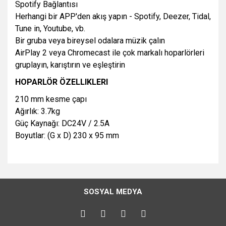
Spotify Bağlantısı
Herhangi bir APP'den akış yapın - Spotify, Deezer, Tidal,
Tune in, Youtube, vb.
Bir gruba veya bireysel odalara müzik çalın
AirPlay 2 veya Chromecast ile çok markalı hoparlörleri
gruplayın, karıştırın ve eşleştirin
HOPARLÖR ÖZELLIKLERI
210 mm kesme çapı
Ağırlık: 3.7kg
Güç Kaynağı: DC24V / 2.5A
Boyutlar: (G x D) 230 x 95 mm
Bu ürünün fiyat bilgisi, resim, ürün açıklamalarında ve diğer
konularda yetersiz gördüğünüz noktaları öneri formunu
Bu ürüne ilk yorumu siz yapın!
kullanarak tarafımıza iletebilirsiniz.
SOSYAL MEDYA
Görüş ve önerileriniz için teşekkür ederiz.
Yorum Yaz
Ürün resmi kalitesiz, bozuk veya görüntülenemiyor.