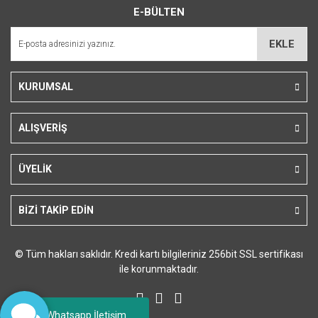
E-BÜLTEN
Ürün açıklamasında eksik bilgiler bulunuyor.
Ürün bilgilerinde hatalar bulunuyor.
EKLE
Ürün fiyatı diğer sitelerden daha pahalı.
Bu ürüne benzer farklı alternatifler olmalı.
KURUMSAL
ALIŞVERİŞ
Gönder
ÜYELİK
BİZİ TAKİP EDİN
© Tüm hakları saklıdır. Kredi kartı bilgileriniz 256bit SSL sertifikası
ile korunmaktadır.
Whatsapp İletişim