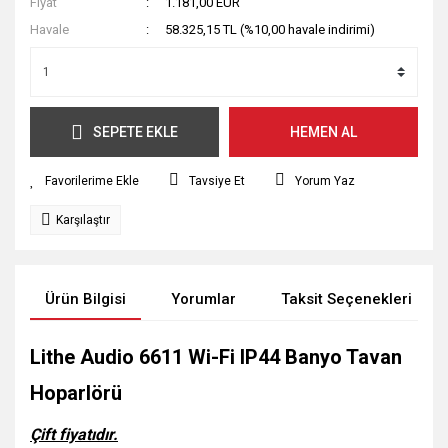
Fiyat
1.181,00 EUR
Havale
58.325,15 TL (%10,00 havale indirimi)
SEPETE EKLE
HEMEN AL
Tavsiye Et
Yorum Yaz
Karşılaştır
Ürün Bilgisi
Yorumlar
Taksit Seçenekleri
Lithe Audio 6611 Wi-Fi IP44 Banyo Tavan
Hoparlörü
Çift fiyatıdır.