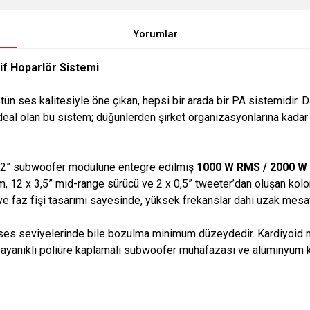
Yorumlar
if Hoparlör Sistemi
 üstün ses kalitesiyle öne çıkan, hepsi bir arada bir PA sistemidir. 
n ideal olan bu sistem; düğünlerden şirket organizasyonlarına kadar
12” subwoofer modülüne entegre edilmiş
1000 W RMS / 2000 W
, 12 x 3,5” mid-range sürücü ve 2 x 0,5” tweeter’dan oluşan kolon
e faz fişi tasarımı sayesinde, yüksek frekanslar dahi uzak mesa
s seviyelerinde bile bozulma minimum düzeydedir. Kardiyoid mod
z. Dayanıklı poliüre kaplamalı subwoofer muhafazası ve alüminyu