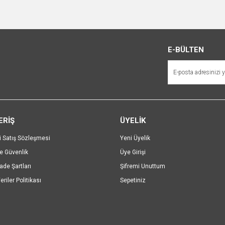
e diğer konularda yetersiz gördüğünüz noktaları öneri formunu kullanarak tarafımı
Bu ürüne ilk yorumu siz yapın!
r.
E-BÜLTEN
Yorum Yaz
ERİŞ
ÜYELİK
i Satış Sözleşmesi
Yeni Üyelik
ve Güvenlik
Üye Girişi
Gönder
İade Şartları
Şifremi Unuttum
eriler Politikası
Sepetiniz