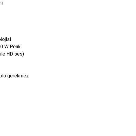
mi
lojisi
00 W Peak
 ile HD ses)
kablo gerekmez