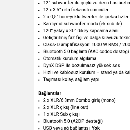
12” subwoofer ile güçlü ve derin bas üreti
12 x 3,5” orta frekanslı sürücüler
2 x 0,5” horn-yüklü tweeter ile ipeksi tizler
Kardiyoid subwoofer modu (ek sub ile)
120° yatay x 30° dikey kapsama alanı
Geliştirilmiş faz fişi ve dalga kılavuzu tekno
Class-D amplifikasyon: 1000 W RMS / 20
Bluetooth 5.0 bağlantı (AAC codec desteği
Otomatik kurulum algılama
DynX DSP ile bozulmasız yüksek ses
Hızlı ve kablosuz kurulum – stand ya da 
Taşıması kolay, sağlam yapı
Bağlantılar
2 x XLR/6.3mm Combo giriş (mono)
2 x XLR çıkış (line out)
1 x XLR Sub çıkışı
Bluetooth 5.0 (A2DP desteği)
USB veya ağ bağlantısı:
Yok