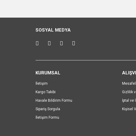
Bu ürünün fiyat bilgisi, resim, ürün açıklamalarında v
Görüş ve önerileriniz için teşekkür ederiz.
Ürün resmi kalitesiz, bozuk veya görüntülenemiyo
SOSYAL MEDYA
Ürün açıklamasında eksik bilgiler bulunuyor.
Ürün bilgilerinde hatalar bulunuyor.
Ürün fiyatı diğer sitelerden daha pahalı.
Bu ürüne benzer farklı alternatifler olmalı.
KURUMSAL
ALIŞV
İletişim
Mesafel
Kargo Takibi
Gizlilik 
Havale Bildirim Formu
İptal ve 
Sipariş Sorgula
Kişisel V
İletişim Formu