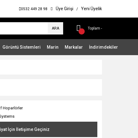
Üye Girişi
Yeni Üyelik
0532 449 28 98
/
ARA
Toplam -
Görüntü Sistemleri
Marin
Markalar
İndirimdekiler
if Hoparlörler
Systems
iyat İçin İletişime Geçiniz