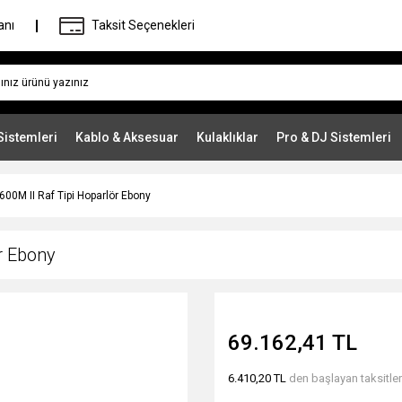
anı
Taksit Seçenekleri
Sistemleri
Kablo & Aksesuar
Kulaklıklar
Pro & DJ Sistemleri
600M II Raf Tipi Hoparlör Ebony
r Ebony
69.162,41 TL
6.410,20 TL
den başlayan taksitler