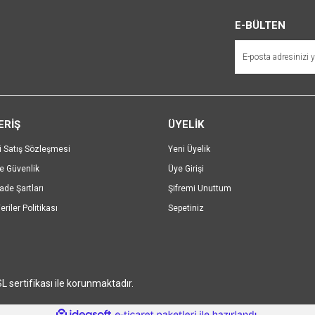
r.
Yorum Yaz
E-BÜLTEN
ERİŞ
ÜYELİK
i Satış Sözleşmesi
Yeni Üyelik
ve Güvenlik
Üye Girişi
Gönder
İade Şartları
Şifremi Unuttum
eriler Politikası
Sepetiniz
SL sertifikası ile korunmaktadır.
ile
ideasoft
e-