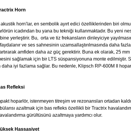
ractrix Horn
akustik horn'lar, en sembolik ayırt edici özelliklerinden biri olmuş
parlörün icadından bu yana bu tekniği kullanmaktadır. Bu yeni n
lbine yerleştirir. Bu, orta ve tiz frekansların dinleyiciye yayılmas
aydalanır ve ses sahnesinin uzamsallaştırılmasında daha fazla h
de artırarak amfiden daha az güç gerektirir. Buna ek olarak, 25 m
ini sağlamak için bir LTS süspansiyonuna monte edilmiştir. Son
 daha iyi fazlama sağlar. Bu nedenle, Klipsch RP-600M II hoparlö
as Refleksi
kt hoparlör, istenmeyen titreşim ve rezonansları ortadan kaldır
lansı azaltmak için bas refleks özellikli bir Tractrix havalandır
havalandırma gürültüsünü azaltmaya yardımcı olur.
Yüksek Hassasiyet