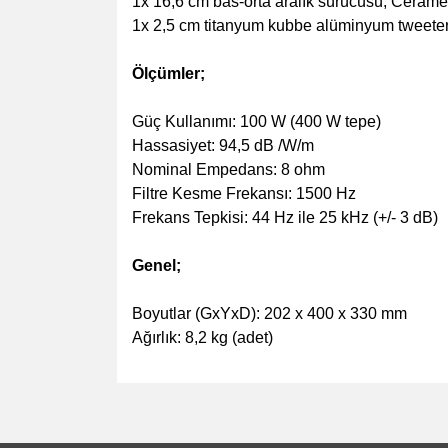
1x 16,6 cm bas-orta aralık sürücüsü, Cerame
1x 2,5 cm titanyum kubbe alüminyum tweeter
Ölçümler;
Güç Kullanımı: 100 W (400 W tepe)
Hassasiyet: 94,5 dB /W/m
Nominal Empedans: 8 ohm
Filtre Kesme Frekansı: 1500 Hz
Frekans Tepkisi: 44 Hz ile 25 kHz (+/- 3 dB)
Genel;
Boyutlar (GxYxD): 202 x 400 x 330 mm
Ağırlık: 8,2 kg (adet)
Bu ürünün fiyat bilgisi, resim, ürün açıklamalarında v
Görüş ve önerileriniz için teşekkür ederiz.