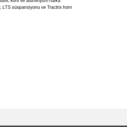
tallic koni ve alüminyum halka
, LTS süspansiyonu ve Tractrix horn
e diğer konularda yetersiz gördüğünüz noktaları öneri formunu kullanarak tarafımı
Bu ürüne ilk yorumu siz yapın!