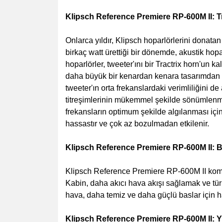
Klipsch Reference Premiere RP-600M II: T
Onlarca yıldır, Klipsch hoparlörlerini donatan 
birkaç watt ürettiği bir dönemde, akustik ho
hoparlörler, tweeter'ını bir Tractrix horn'un ka
daha büyük bir kenardan kenara tasarımdan f
tweeter'ın orta frekanslardaki verimliliğini 
titreşimlerinin mükemmel şekilde sönümlenmes
frekansların optimum şekilde algılanması için
hassastır ve çok az bozulmadan etkilenir.
Klipsch Reference Premiere RP-600M II: B
Klipsch Reference Premiere RP-600M II kompa
Kabin, daha akıcı hava akışı sağlamak ve türbü
hava, daha temiz ve daha güçlü baslar için 
Klipsch Reference Premiere RP-600M II: 