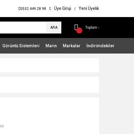
Üye Girişi
Yeni Üyelik
0532 449 28 98
/
ARA
Toplam -
Görüntü Sistemleri
Marin
Markalar
İndirimdekiler
le!