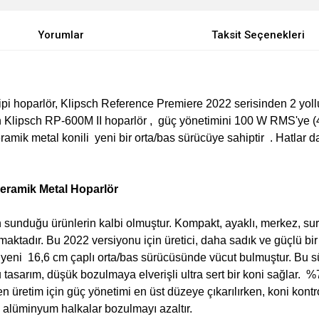
Yorumlar
Taksit Seçenekleri
pi hoparlör, Klipsch Reference Premiere 2022 serisinden 2 yollu 
 Klipsch RP-600M II hoparlör , güç yönetimini 100 W RMS'ye (
ramik metal konili yeni bir orta/bas sürücüye sahiptir . Hatlar
Seramik Metal Hoparlör
in sunduğu ürünlerin kalbi olmuştur. Kompakt, ayaklı, merkez, su
aktadır. Bu 2022 versiyonu için üretici, daha sadık ve güçlü bir
 yeni 16,6 cm çaplı orta/bas sürücüsünde vücut bulmuştur. Bu sü
 Bu tasarım, düşük bozulmaya elverişli ultra sert bir koni sağlar.
 üretim için güç yönetimi en üst düzeye çıkarılırken, koni kontr
ni alüminyum halkalar bozulmayı azaltır.