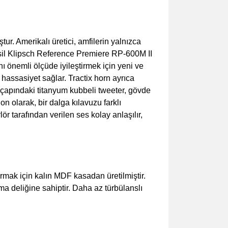
tur. Amerikalı üretici, amfilerin yalnızca
esil Klipsch Reference Premiere RP-600M II
ını önemli ölçüde iyileştirmek için yeni ve
assasiyet sağlar. Tractix horn ayrıca
m çapındaki titanyum kubbeli tweeter, gövde
 olarak, bir dalga kılavuzu farklı
r tarafından verilen ses kolay anlaşılır,
mak için kalın MDF kasadan üretilmiştir.
ma deliğine sahiptir. Daha az türbülanslı