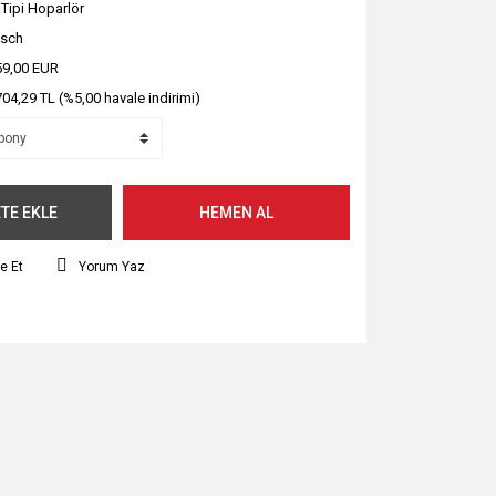
 Tipi Hoparlör
psch
59,00 EUR
704,29 TL (%5,00 havale indirimi)
TE EKLE
HEMEN AL
e Et
Yorum Yaz