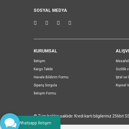
Ürün resmi kalitesiz, bozuk veya görüntülenemiyo
SOSYAL MEDYA
Ürün açıklamasında eksik bilgiler bulunuyor.
Ürün bilgilerinde hatalar bulunuyor.
Ürün fiyatı diğer sitelerden daha pahalı.
Bu ürüne benzer farklı alternatifler olmalı.
KURUMSAL
ALIŞV
İletişim
Mesafel
Kargo Takibi
Gizlilik 
Havale Bildirim Formu
İptal ve 
Sipariş Sorgula
Kişisel V
İletişim Formu
© Tüm hakları saklıdır. Kredi kartı bilgileriniz 256bit S
Whatsapp İletişim