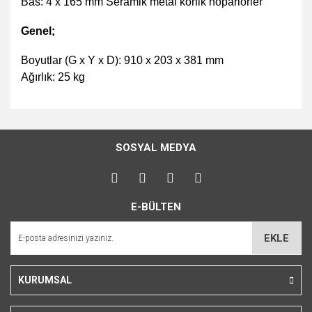
Bas: 4 x 165 mm Seramik metal konik hoparlörler
Genel;
Boyutlar (G x Y x D): 910 x 203 x 381 mm
Ağırlık: 25 kg
Bu ürünün fiyat bilgisi, resim, ürün açıklamalarında ve diğer
konularda yetersiz gördüğünüz noktaları öneri formunu
Bu ürüne ilk yorumu siz yapın!
kullanarak tarafımıza iletebilirsiniz.
SOSYAL MEDYA
Görüş ve önerileriniz için teşekkür ederiz.
Yorum Yaz
Ürün resmi kalitesiz, bozuk veya görüntülenemiyor.
E-BÜLTEN
Ürün açıklamasında eksik bilgiler bulunuyor.
Ürün bilgilerinde hatalar bulunuyor.
EKLE
Ürün fiyatı diğer sitelerden daha pahalı.
Bu ürüne benzer farklı alternatifler olmalı.
KURUMSAL