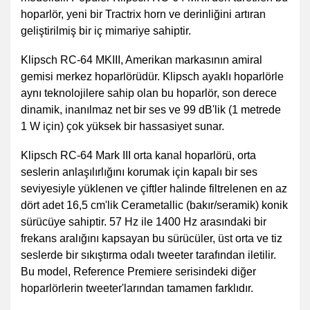
hoparlör, yeni bir Tractrix horn ve derinliğini artıran
geliştirilmiş bir iç mimariye sahiptir.
Klipsch RC-64 MKIII, Amerikan markasının amiral
gemisi merkez hoparlörüdür. Klipsch ayaklı hoparlörle
aynı teknolojilere sahip olan bu hoparlör, son derece
dinamik, inanılmaz net bir ses ve 99 dB'lik (1 metrede
1 W için) çok yüksek bir hassasiyet sunar.
Klipsch RC-64 Mark III orta kanal hoparlörü, orta
seslerin anlaşılırlığını korumak için kapalı bir ses
seviyesiyle yüklenen ve çiftler halinde filtrelenen en az
dört adet 16,5 cm'lik Cerametallic (bakır/seramik) konik
sürücüye sahiptir. 57 Hz ile 1400 Hz arasındaki bir
frekans aralığını kapsayan bu sürücüler, üst orta ve tiz
seslerde bir sıkıştırma odalı tweeter tarafından iletilir.
Bu model, Reference Premiere serisindeki diğer
hoparlörlerin tweeter'larından tamamen farklıdır.