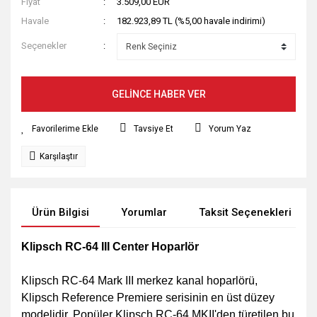
Fiyat
3.509,00 EUR
Havale
182.923,89 TL (%5,00 havale indirimi)
Seçenekler
GELİNCE HABER VER
Tavsiye Et
Yorum Yaz
Karşılaştır
Ürün Bilgisi
Yorumlar
Taksit Seçenekleri
Klipsch RC-64 III Center Hoparlör
Klipsch RC-64 Mark III merkez kanal hoparlörü,
Klipsch Reference Premiere serisinin en üst düzey
modelidir. Popüler Klipsch RC-64 MKII'den türetilen bu