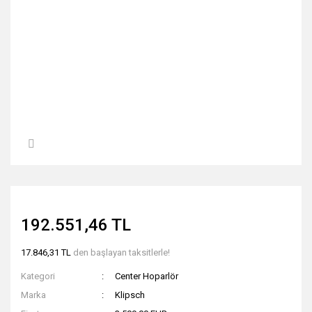
192.551,46 TL
17.846,31 TL
den başlayan taksitlerle!
Kategori
Center Hoparlör
Marka
Klipsch