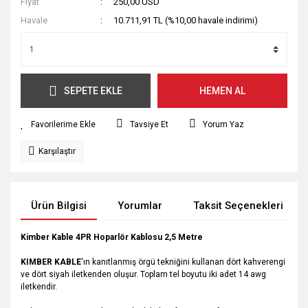
Fiyat
250,00 USD
Havale
10.711,91 TL (%10,00 havale indirimi)
SEPETE EKLE
HEMEN AL
Tavsiye Et
Yorum Yaz
Karşılaştır
Ürün Bilgisi
Yorumlar
Taksit Seçenekleri
Kimber Kable 4PR Hoparlör Kablosu 2,5 Metre
KIMBER KABLE
'ın kanıtlanmış örgü tekniğini kullanan dört kahverengi
ve dört siyah iletkenden oluşur. Toplam tel boyutu iki adet 14 awg
iletkendir.