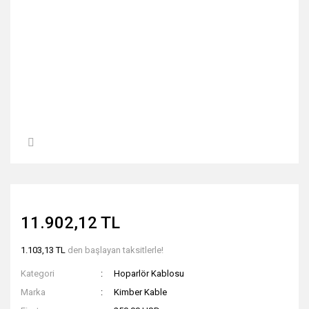
11.902,12 TL
1.103,13 TL
den başlayan taksitlerle!
Kategori
Hoparlör Kablosu
Marka
Kimber Kable