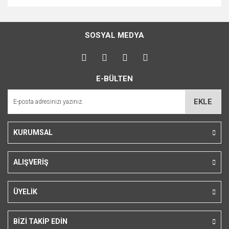
Bu ürünün fiyat bilgisi, resim, ürün açıklamalarında ve diğer
konularda yetersiz gördüğünüz noktaları öneri formunu
Bu ürüne ilk yorumu siz yapın!
kullanarak tarafımıza iletebilirsiniz.
SOSYAL MEDYA
Görüş ve önerileriniz için teşekkür ederiz.
Yorum Yaz
Ürün resmi kalitesiz, bozuk veya görüntülenemiyor.
E-BÜLTEN
Ürün açıklamasında eksik bilgiler bulunuyor.
Ürün bilgilerinde hatalar bulunuyor.
EKLE
Ürün fiyatı diğer sitelerden daha pahalı.
Bu ürüne benzer farklı alternatifler olmalı.
KURUMSAL
ALIŞVERİŞ
Gönder
ÜYELİK
BİZİ TAKİP EDİN