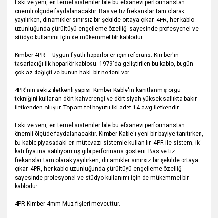
Eski ve yeni, en temel sistemler bile bu efsanevi performanstan
önemli ölçüde faydalanacaktır. Bas ve tiz frekanslar tam olarak
yayılırken, dinamikler sınırsız bir şekilde ortaya çıkar. 4PR, her kablo
uzunluğunda gürültüyü engelleme özelliği sayesinde profesyonel ve
stüdyo kullanımı için de mükemmel bir kablodur.
Kimber 4PR – Uygun fiyatlı hoparlörler için referans. Kimber'ın
tasarladığı ilk hoparlör kablosu. 1979'da geliştirilen bu kablo, bugün
çok az değişti ve bunun haklı bir nedeni var.
4PR'nin sekiz iletkenli yapısı, Kimber Kable'ın kanıtlanmış örgü
tekniğini kullanan dört kahverengi ve dört siyah yüksek saflıkta bakır
iletkenden oluşur. Toplam tel boyutu iki adet 14 awg iletkendir.
Eski ve yeni, en temel sistemler bile bu efsanevi performanstan
önemli ölçüde faydalanacaktır. Kimber Kable'ı yeni bir bayiye tanıtırken,
bu kablo piyasadaki en mütevazı sistemle kullanılır. 4PR ile sistem, iki
katı fiyatına satılıyormuş gibi performans gösterir. Bas ve tiz
frekanslar tam olarak yayılırken, dinamikler sınırsız bir şekilde ortaya
çıkar. 4PR, her kablo uzunluğunda gürültüyü engelleme özelliği
sayesinde profesyonel ve stüdyo kullanımı için de mükemmel bir
kablodur.
4PR Kimber 4mm Muz fişleri mevcuttur.