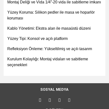
Montaj Deliği ve Vida 1/4”-20 vida ile sabitleme imkanı
Yüzey Koruma: Silikon pedler ile masa ve hoparlör
koruması
Kablo Yönetimi: Ekstra alan ile masaüstü düzeni
Yüzey Tipi: Konsol ve açılı platform
Refleksiyon Önleme: Yükseltilmiş ve açılı tasarım
Kurulum Kolaylığı: Montaj vidaları ve sabitleme
seçenekleri
Bu ürünün fiyat bilgisi, resim, ürün açıklamalarında ve diğer
konularda yetersiz gördüğünüz noktaları öneri formunu
Bu ürüne ilk yorumu siz yapın!
kullanarak tarafımıza iletebilirsiniz.
SOSYAL MEDYA
Görüş ve önerileriniz için teşekkür ederiz.
Yorum Yaz
Ürün resmi kalitesiz, bozuk veya görüntülenemiyor.