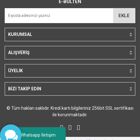
E-BÜLTEN
Ürün açıklamasında eksik bilgiler bulunuyor.
Ürün bilgilerinde hatalar bulunuyor.
EKLE
Ürün fiyatı diğer sitelerden daha pahalı.
Bu ürüne benzer farklı alternatifler olmalı.
KURUMSAL
ALIŞVERİŞ
Gönder
ÜYELİK
BİZİ TAKİP EDİN
© Tüm hakları saklıdır. Kredi kartı bilgileriniz 256bit SSL sertifikası
ile korunmaktadır.
Whatsapp İletişim