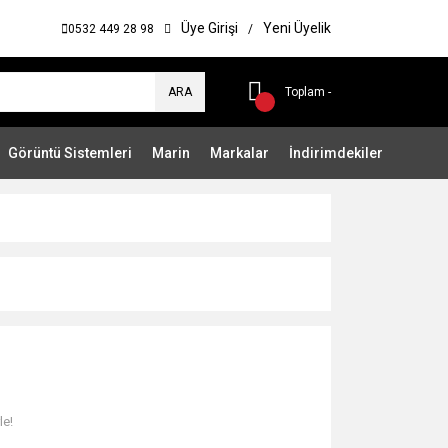
Üye Girişi
Yeni Üyelik
0532 449 28 98
/
ARA
Toplam -
Görüntü Sistemleri
Marin
Markalar
İndirimdekiler
le!