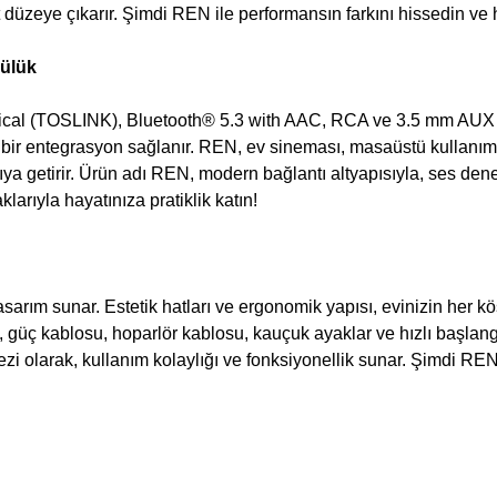
düzeye çıkarır. Şimdi REN ile performansın farkını hissedin ve h
lülük
l (TOSLINK), Bluetooth® 5.3 with AAC, RCA ve 3.5 mm AUX giri
 bir entegrasyon sağlanır. REN, ev sineması, masaüstü kullanım v
ıya getirir. Ürün adı REN, modern bağlantı altyapısıyla, ses den
larıyla hayatınıza pratiklik katın!
asarım sunar. Estetik hatları ve ergonomik yapısı, evinizin her 
üç kablosu, hoparlör kablosu, kauçuk ayaklar ve hızlı başlangıç
i olarak, kullanım kolaylığı ve fonksiyonellik sunar. Şimdi REN