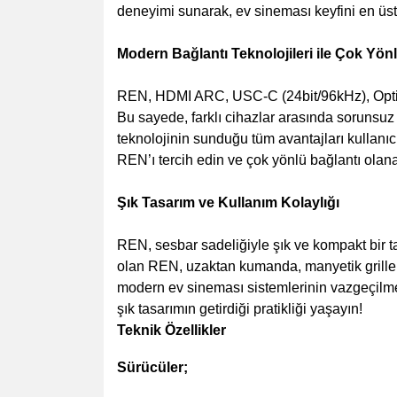
deneyimi sunarak, ev sineması keyfini en üst 
Modern Bağlantı Teknolojileri ile Çok Yön
REN, HDMI ARC, USC-C (24bit/96kHz), Optica
Bu sayede, farklı cihazlar arasında sorunsuz
teknolojinin sunduğu tüm avantajları kullanıc
REN’ı tercih edin ve çok yönlü bağlantı olanak
Şık Tasarım ve Kullanım Kolaylığı
REN, sesbar sadeliğiyle şık ve kompakt bir t
olan REN, uzaktan kumanda, manyetik grille, g
modern ev sineması sistemlerinin vazgeçilmez
şık tasarımın getirdiği pratikliği yaşayın!
Teknik Özellikler
Sürücüler;