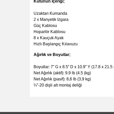
Kutunun İçeriği;
Uzaktan Kumanda
2 x Manyetik Izgara
Güç Kablosu
Hoparlör Kablosu
8 x Kauçuk Ayak
Hızlı Başlangıç ​​Kılavuzu
Ağırlık ve Boyutlar;
Boyutlar: 7” G x 8.5” D x 10.9” Y (17.8 x 21.5
Net Ağırlık (aktif): 9.9 lb (4.5 (kg)
Net Ağırlık (pasif): 8,6 lb (3,9 kg)
¼”-20 dişli alt montaj deliği
Bu ürünün fiyat bilgisi, resim, ürün açıklamalarında v
Görüş ve önerileriniz için teşekkür ederiz.