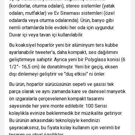
(koridorlar, oturma odaları),
stereo sistemler (yatak
odaları, mutfaklar) ve Ev Sineması sistemleri (özel
odalarda veya oturma odalarında). Ürün, banyo gibi
nemli ortamlarda bile evdeki her oda için uygundur.
Duvar
içi veya tavan içi kullanılabilir.
Bu koaksiyel hoparlör yeni bir alüminyum ters kubbe
ayarlanabilir tweeter'a, daha kompakt, ses dağılımını
geliştirmeye sahiptir. Ayrıca yeni bir Polyglass konisi (6
1/2”- 16,5 cm) ile donatılmıştır. Yeni bir geçiş, eksen
dışı dinlemeyi geliştirir ve "duş etkisi” ni önler.
Bu ürün, hoparlör sürücüsünün sepeti ve şasisi tek
parça olarak ve aynı zamanda kare ve dairesel manyetik
ön ızgaralarla çerçevelenen kompakt tasarımı
sayesinde her yere monte edilebilir. 100 Serisi
kolaylıkla evinize beklenmedik bir müzikalite getiriyor.
Bu ürünün arkasındaki teknolojiyle kendinizi
şaşıracaksınız, bu fiyata kolay kullanım için verimli bir
tasarım ve ideal özellikler.