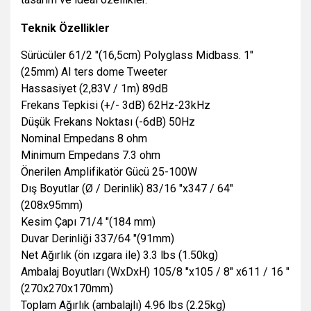
Teknik Özellikler
Sürücüler 61/2 "(16,5cm) Polyglass Midbass. 1"
(25mm) AI ters dome Tweeter
Hassasiyet (2,83V / 1m) 89dB
Frekans Tepkisi (+/- 3dB) 62Hz-23kHz
Düşük Frekans Noktası (-6dB) 50Hz
Nominal Empedans 8 ohm
Minimum Empedans 7.3 ohm
Önerilen Amplifikatör Gücü 25-100W
Dış Boyutlar (Ø / Derinlik) 83/16 "x347 / 64"
(208x95mm)
Kesim Çapı 71/4 "(184 mm)
Duvar Derinliği 337/64 "(91mm)
Net Ağırlık (ön ızgara ile) 3.3 lbs (1.50kg)
Ambalaj Boyutları (WxDxH) 105/8 "x105 / 8" x611 / 16 "
(270x270x170mm)
Toplam Ağırlık (ambalajlı) 4.96 lbs (2.25kg)