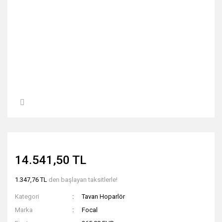
14.541,50 TL
1.347,76 TL
den başlayan taksitlerle!
Kategori
Tavan Hoparlör
Marka
Focal