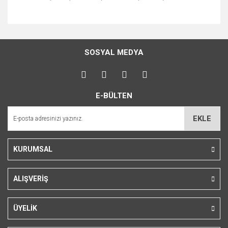
Bu ürünün fiyat bilgisi, resim, ürün açıklamalarında ve diğer
konularda yetersiz gördüğünüz noktaları öneri formunu
Bu ürüne ilk yorumu siz yapın!
kullanarak tarafımıza iletebilirsiniz.
SOSYAL MEDYA
Görüş ve önerileriniz için teşekkür ederiz.
Yorum Yaz
Ürün resmi kalitesiz, bozuk veya görüntülenemiyor.
E-BÜLTEN
Ürün açıklamasında eksik bilgiler bulunuyor.
Ürün bilgilerinde hatalar bulunuyor.
EKLE
Ürün fiyatı diğer sitelerden daha pahalı.
Bu ürüne benzer farklı alternatifler olmalı.
KURUMSAL
ALIŞVERİŞ
Gönder
ÜYELİK