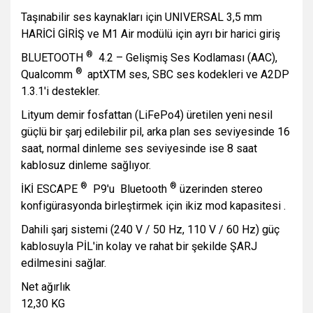
Taşınabilir ses kaynakları için UNIVERSAL 3,5 mm
HARİCİ GİRİŞ
ve M1 Air modülü için ayrı bir harici giriş
®
BLUETOOTH
4.2
– Gelişmiş Ses Kodlaması (AAC),
®
Qualcomm
aptXTM
ses, SBC ses kodekleri ve A2DP
1.3.1'i destekler.
Lityum demir fosfattan (LiFePo4) üretilen yeni nesil
güçlü bir şarj edilebilir pil, arka plan ses seviyesinde 16
saat, normal dinleme ses seviyesinde ise 8 saat
kablosuz dinleme sağlıyor.
®
®
İKİ ESCAPE
P9'u Bluetooth
üzerinden stereo
konfigürasyonda birleştirmek için ikiz mod kapasitesi .
Dahili şarj sistemi (240 V / 50 Hz, 110 V / 60 Hz) güç
kablosuyla
PİL'in kolay ve rahat bir şekilde ŞARJ
edilmesini sağlar.
Net ağırlık
12,30 KG