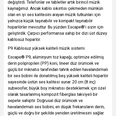
değiştirdi. Telefonlar ve tabletler artık birincil müzik
kaynağımız. Ancak kablo sıkıntısı çekmeden mümkün
olan en iyi ses kalitesini arayan müzik tutkunları için
yalnızca küçük taşınabilir ve kompakt taşınabilir
hoparlörler mevcuttur. Bu yüzden Escape®’i sizin için
geliştirdik. Çarpıcı performansa sahip bir dizi üst düzey
kablosuz hoparlör.
P9 Kablosuz yüksek kaliteli müzik sistemi
Escape® P9, alüminyum toz kapağı, optimize edilmiş
derin polipropilen (PP) koni, lineer düz örümcek ve
güçlü bir mıknatıs tarafından tahrik edilen havalandırmalı
bir ses bobini ile donatılmış beş yüksek kaliteli hoparlör
sayesinde üstün ses kalitesi sunar. 20 cm (8 inç)
subwoofer, büyük boy mıknatısı desteklemek için özel
olarak tasarlanmış kompozit fiberglas takviyeli bir
sepete sahiptir. Doğrusal düz örümcek ve
havalandırmalı ses bobini, en düşük frekansların derin,
güçlü ve doğru bir şekilde yeniden üretilmesini sağlar.