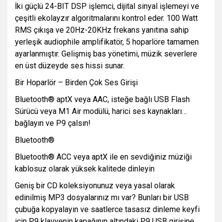
İki güçlü 24-BIT DSP işlemci, dijital sinyal işlemeyi ve
çeşitli ekolayzır algoritmalarını kontrol eder. 100 Watt
RMS çıkışa ve 20Hz-20KHz frekans yanıtına sahip
yerleşik audiophile amplifikatör, 5 hoparlöre tamamen
ayarlanmıştır. Gelişmiş bas yönetimi, müzik severlere
en üst düzeyde ses hissi sunar.
Bir Hoparlör – Birden Çok Ses Girişi
Bluetooth® aptX veya AAC, isteğe bağlı USB Flash
Sürücü veya M1 Air modülü, harici ses kaynakları…
bağlayın ve P9 çalsın!
Bluetooth®
Bluetooth® ACC veya aptX ile en sevdiğiniz müziği
kablosuz olarak yüksek kalitede dinleyin
Geniş bir CD koleksiyonunuz veya yasal olarak
edinilmiş MP3 dosyalarınız mı var? Bunları bir USB
çubuğa kopyalayın ve saatlerce tasasız dinleme keyfi
için P9 klavyenin kapağının altındaki P9 USB girişine