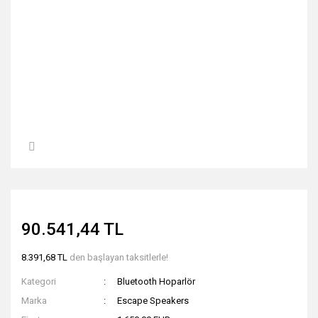
90.541,44 TL
8.391,68 TL
den başlayan taksitlerle!
Kategori
Bluetooth Hoparlör
Marka
Escape Speakers