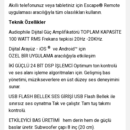
Akıllı telefonunuz veya tabletiniz için Escape® Remote
uygulaması aracılığıyla tüm olasılıkları kullanın.
Teknik Özellikler
Audiophile Dijital Güç Amplifikatörü
TOPLAM KAPASİTE
100 WATT RMS
Frekans tepkisi 20Hz -20KHz.
®
Dijital Arayüz - iOS
ve Android™ için
ÖZEL BİR UYGULAMA aracılığıyla etkileşim
İKİ GÜÇLÜ 24 BİT DSP İŞLEMCİ
Optimum ton kontrolü
ve ses alanı işleme algoritmaları için. Gelişmiş bas
yönetimi, müzikseverlere en üst düzey ses deneyimini
sunar.
USB FLASH BELLEK SES GİRİŞİ
USB Flash Bellek ile
sınırsız ses oynatma Tak ve çalıştır. Tam tuş takımı
kontrolü.
ETKİLEYİCİ BAS ÜRETİMİ
hem derin hem de güçlü
baslar üretir. Subwoofer çapı 8 inç (20 cm).