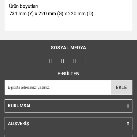
Ürün boyutları
731 mm (Y) x 220 mm (G) x 220 mm (D)
Bu ürünün fiyat bilgisi, resim, ürün açıklamalarında ve diğer
konularda yetersiz gördüğünüz noktaları öneri formunu
Bu ürüne ilk yorumu siz yapın!
kullanarak tarafımıza iletebilirsiniz.
SOSYAL MEDYA
Görüş ve önerileriniz için teşekkür ederiz.
Yorum Yaz
Ürün resmi kalitesiz, bozuk veya görüntülenemiyor.
E-BÜLTEN
Ürün açıklamasında eksik bilgiler bulunuyor.
Ürün bilgilerinde hatalar bulunuyor.
EKLE
Ürün fiyatı diğer sitelerden daha pahalı.
Bu ürüne benzer farklı alternatifler olmalı.
KURUMSAL
ALIŞVERİŞ