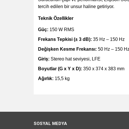
tercih edilen bir unsur haline getiriyor.
Teknik Özellikler
Güç:
150 W RMS
Frekans Tepkisi (± 3 dB):
35 Hz – 150 Hz
Değişken Kesme Frekansı:
50 Hz – 150 H
Giriş:
Stereo hat seviyesi, LFE
Boyutlar (G x Y x D):
350 x 374 x 383 mm
Ağırlık:
15,5 kg
Bu ürünün fiyat bilgisi, resim, ürün açıklamalarında v
Görüş ve önerileriniz için teşekkür ederiz.
Ürün resmi kalitesiz, bozuk veya görüntülenemiyo
SOSYAL MEDYA
Ürün açıklamasında eksik bilgiler bulunuyor.