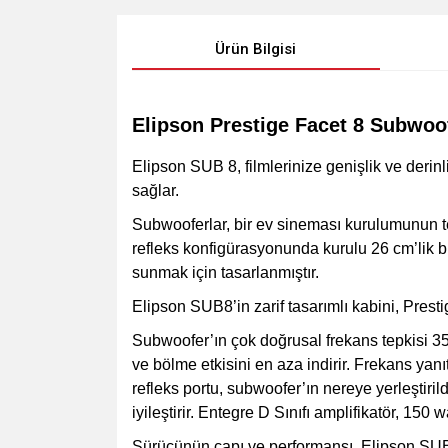
Ürün Bilgisi
Elipson Prestige Facet 8 Subwoo
Elipson SUB 8, filmlerinize genişlik ve deri
sağlar.
Subwooferlar, bir ev sineması kurulumunun tem
refleks konfigürasyonunda kurulu 26 cm’lik bi
sunmak için tasarlanmıştır.
Elipson SUB8’in zarif tasarımlı kabini, Presti
Subwoofer’ın çok doğrusal frekans tepkisi 35 H
ve bölme etkisini en aza indirir. Frekans ya
refleks portu, subwoofer’ın nereye yerleştiri
iyileştirir. Entegre D Sınıfı amplifikatör, 150 wa
Sürücünün çapı ve performansı, Elipson SUB