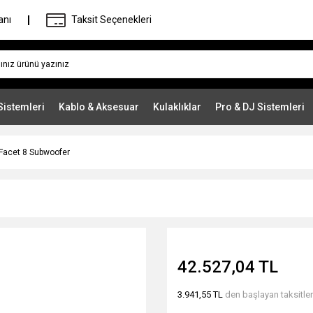
anı
Taksit Seçenekleri
Sistemleri
Kablo & Aksesuar
Kulaklıklar
Pro & DJ Sistemleri
 Facet 8 Subwoofer
42.527,04 TL
3.941,55 TL
den başlayan taksitler