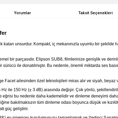
Yorumlar
Taksit Seçenekleri
fer
nlik katan unsurdur. Kompakt, iç mekanınızla uyumlu bir şekilde 
el bir parçasıdır. Elipson SUB8, filmlerinize genişlik ve derinl
r sürücü ile donatılmıştır. Bu nedenle, önemli miktarda ses bası
ge Facet ailesinden özel teknolojileri miras alır ve siyah, beyaz
z ile 150 Hz (± 3 dB) arasında değişir. Çok yönlü, şekillendirilmi
nıtı eğrisi bu nedenle daha kademelidir ve dinleme deneyimi daha
ldiğine bakılmaksızın tüm dinleme odası boyunca düşük ve kızılöt
tt güç geliştirir.
8’i ev sineması kurulumunuzu tamamlamak ve Yedinci Sanatın g