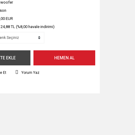
woofer
pson
,00 EUR
124,88 TL (%8,00 havale indirimi)
TE EKLE
HEMEN AL
e Et
Yorum Yaz