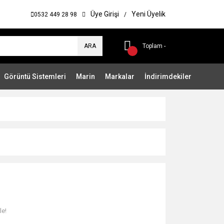
Üye Girişi
Yeni Üyelik
0532 449 28 98
/
ARA
Toplam -
Görüntü Sistemleri
Marin
Markalar
İndirimdekiler
le!