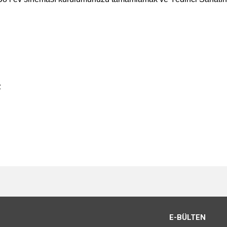
z
e diğer konularda yetersiz gördüğünüz noktaları öneri formunu kullanarak tarafımı
Bu ürüne ilk yorumu siz yapın!
r.
Yorum Yaz
E-BÜLTEN