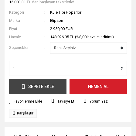
15.003,31 TL
den başlayan taksitlerle!
Kategori
Kule Tipi Hoparlör
Marka
Elipson
Fiyat
2.950,00 EUR
Havale
148.926,95 TL (%8,00 havale indirimi)
Seçenekler
SEPETE EKLE
HEMEN AL
Tavsiye Et
Yorum Yaz
Karşılaştır