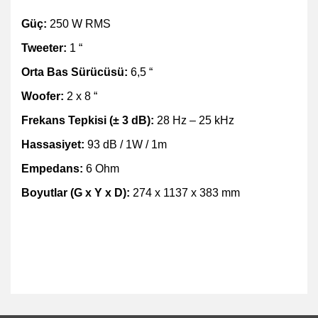
Güç:
250 W RMS
Tweeter:
1 “
Orta Bas Sürücüsü:
6,5 “
Woofer:
2 x 8 “
Frekans Tepkisi (± 3 dB):
28 Hz – 25 kHz
Hassasiyet:
93 dB / 1W / 1m
Empedans:
6 Ohm
Boyutlar (G x Y x D):
274 x 1137 x 383 mm
Bu ürüne ilk yorumu siz yapın!
Bu ürünün fiyat bilgisi, resim, ürün açıklamalarında ve diğer
konularda yetersiz gördüğünüz noktaları öneri formunu kullanarak
Yorum Yaz
tarafımıza iletebilirsiniz.