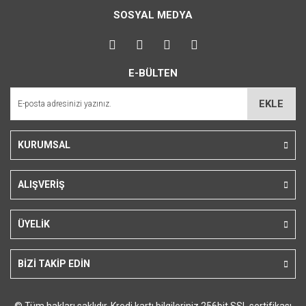
Görüş ve önerileriniz için teşekkür ederiz.
SOSYAL MEDYA
Ürün resmi kalitesiz, bozuk veya görüntülenemiyor.
Ürün açıklamasında eksik bilgiler bulunuyor.
E-BÜLTEN
Ürün bilgilerinde hatalar bulunuyor.
EKLE
Ürün fiyatı diğer sitelerden daha pahalı.
Bu ürüne benzer farklı alternatifler olmalı.
KURUMSAL
ALIŞVERİŞ
Gönder
ÜYELİK
BİZİ TAKİP EDİN