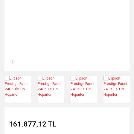
Tavan Hoparlör
Network Kablo
İç/Dış Mekan Hoparlör
Power Kablo
Banana Uç
161.877,12 TL