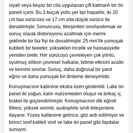
siyah veya beyaz bir cila uygulanan çift katmanlı bir ön
paneli içerir. Bu 3 buçuk yollu yer tipi hoparlör, iki 20
cm bas sürücüsü ve 17 cm orta-düşük sürücü ile
donatılmıştır. Sonuncusu, titreşimleri sınırlandırmak ve
sonuç olarak distorsiyonu azaltmak için mermi
şeklinde bir faz fişi ile donatılmıştır. 25 mm’lik yumuşak
kubbeli bir tweeter, yüksekleri incelik ve hassasiyetle
yeniden üretir. Her sürücüyü çevreleyen çok yönlü,
oyulmuş silikon çevresel halkalar, bölme etkisini azaltır
ve kırınımı sınırlar. Sonuç, daha doğrusal bir yanıt
eğrisi ve daha yumuşak bir dinleme deneyimidir.
Konuşmacının kabinine ekstra özen gösterildi. Lake ön
panel iki yoğun, kalın malzemeden oluşur ve birkaç iç
braket ile güçlendirilmiştir. Konuşmacının dik eğimli
filtresi, yüksek verimli, audiophile sınıfı bileşenlere
dayanır. Yüzey kalitesine gelince, göz ardı edilmiyor ve
birinci sınıf kaliteli vinil ve lake ön panel gibi faydalar
sunuyor.