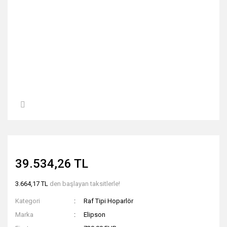
39.534,26 TL
3.664,17 TL
den başlayan taksitlerle!
Kategori
Raf Tipi Hoparlör
Marka
Elipson