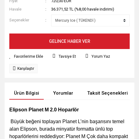
Fiyat
720,00 EUR
Havale
36.371,52 TL (%8,00 havale indirimi)
Seçenekler
GELİNCE HABER VER
Tavsiye Et
Yorum Yaz
Karşılaştır
Ürün Bilgisi
Yorumlar
Taksit Seçenekleri
Elipson Planet M 2.0 Hoparlör
Büyük beğeni toplayan Planet L’nin başarısını temel
alan Elipson, burada minyatür formatta ünlü top
hoparlörlerini reddediyor: Planet M Çok daha kompakt