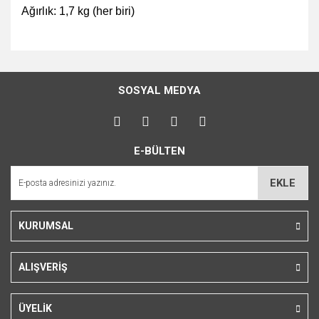
Ağırlık: 1,7 kg (her biri)
Bu ürünün fiyat bilgisi, resim, ürün açıklamalarında ve diğer
konularda yetersiz gördüğünüz noktaları öneri formunu
Bu ürüne ilk yorumu siz yapın!
kullanarak tarafımıza iletebilirsiniz.
SOSYAL MEDYA
Görüş ve önerileriniz için teşekkür ederiz.
Yorum Yaz
Ürün resmi kalitesiz, bozuk veya görüntülenemiyor.
E-BÜLTEN
Ürün açıklamasında eksik bilgiler bulunuyor.
Ürün bilgilerinde hatalar bulunuyor.
EKLE
Ürün fiyatı diğer sitelerden daha pahalı.
Bu ürüne benzer farklı alternatifler olmalı.
KURUMSAL
ALIŞVERİŞ
Gönder
ÜYELİK