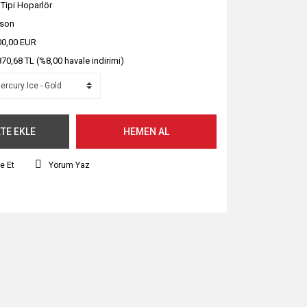
 Tipi Hoparlör
pson
00,00 EUR
870,68 TL (%8,00 havale indirimi)
TE EKLE
HEMEN AL
e Et
Yorum Yaz