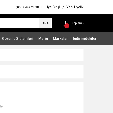
Üye Girişi
Yeni Üyelik
0532 449 28 98
/
ARA
Toplam -
Görüntü Sistemleri
Marin
Markalar
İndirimdekiler
le!