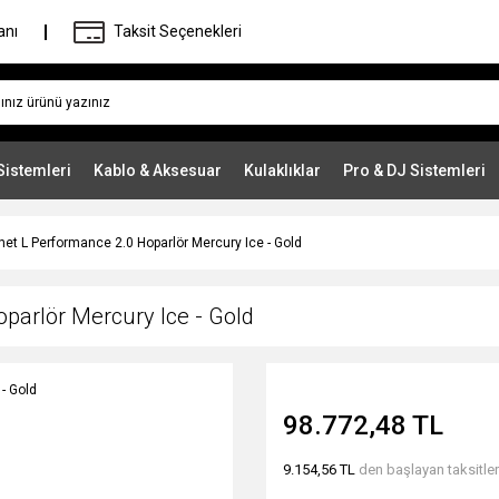
anı
Taksit Seçenekleri
Sistemleri
Kablo & Aksesuar
Kulaklıklar
Pro & DJ Sistemleri
net L Performance 2.0 Hoparlör Mercury Ice - Gold
oparlör Mercury Ice - Gold
98.772,48 TL
9.154,56 TL
den başlayan taksitler