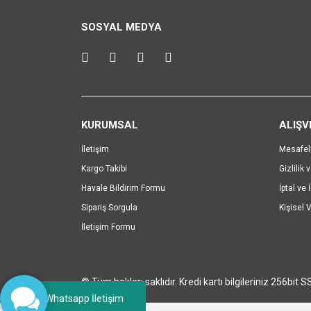
Ürün resmi kalitesiz, bozuk veya görüntülenemiyo
SOSYAL MEDYA
Ürün açıklamasında eksik bilgiler bulunuyor.
Ürün bilgilerinde hatalar bulunuyor.
Ürün fiyatı diğer sitelerden daha pahalı.
Bu ürüne benzer farklı alternatifler olmalı.
KURUMSAL
ALIŞV
İletişim
Mesafel
Kargo Takibi
Gizlilik 
Havale Bildirim Formu
İptal ve 
Sipariş Sorgula
Kişisel V
İletişim Formu
© Tüm hakları saklıdır. Kredi kartı bilgileriniz 256bit S
Whatsapp İletişim