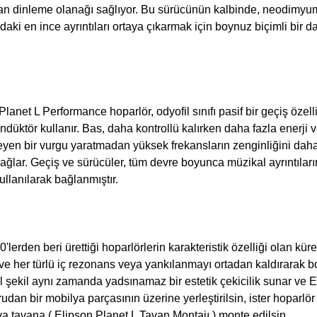
n dinleme olanağı sağlıyor. Bu sürücünün kalbinde, neodimyum 
ki en ince ayrıntıları ortaya çıkarmak için boynuz biçimli bir d
anet L Performance hoparlör, odyofil sınıfı pasif bir geçiş özelli
ndüktör kullanır. Bas, daha kontrollü kalırken daha fazla enerji 
meyen bir vurgu yaratmadan yüksek frekansların zenginliğini dah
ağlar. Geçiş ve sürücüler, tüm devre boyunca müzikal ayrıntılar
ullanılarak bağlanmıştır.
rden beri ürettiği hoparlörlerin karakteristik özelliği olan küres
 ve her türlü iç rezonans veya yankılanmayı ortadan kaldırarak 
esel şekil aynı zamanda yadsınamaz bir estetik çekicilik sunar v
ğrudan bir mobilya parçasının üzerine yerleştirilsin, ister hoparlör
ya tavana (
Elipson Planet L Tavan Montajı
) monte edilsin.