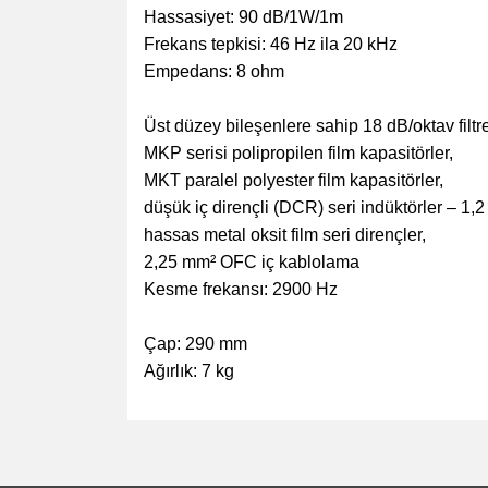
Hassasiyet: 90 dB/1W/1m
Frekans tepkisi: 46 Hz ila 20 kHz
Empedans: 8 ohm
Üst düzey bileşenlere sahip 18 dB/oktav filtr
MKP serisi polipropilen film kapasitörler,
MKT paralel polyester film kapasitörler,
düşük iç dirençli (DCR) seri indüktörler – 1,
hassas metal oksit film seri dirençler,
2,25 mm² OFC iç kablolama
Kesme frekansı: 2900 Hz
Çap: 290 mm
Ağırlık: 7 kg
Bu ürünün fiyat bilgisi, resim, ürün açıklamalarında v
Görüş ve önerileriniz için teşekkür ederiz.