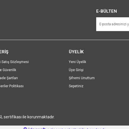
r.
Yorum Yaz
E-BÜLTEN
ERİŞ
ÜYELİK
i Satış Sözleşmesi
Yeni Üyelik
ve Güvenlik
Üye Girişi
Gönder
İade Şartları
Şifremi Unuttum
eriler Politikası
Sepetiniz
SL sertifikası ile korunmaktadır.