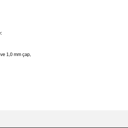
e:
2 ve 1,0 mm çap,
e diğer konularda yetersiz gördüğünüz noktaları öneri formunu kullanarak tarafımı
Bu ürüne ilk yorumu siz yapın!