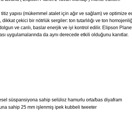
tiz yapısı (mükemmel atalet için ağır ve sağlam) ve optimize edi
dikkat çekici bir nötrlük sergiler: ton tutarlılığı ve ton homojenli
dolgun ve canlı, baslar enerjik ve iyi kontrol edilir. Elipson Pla
sı uygulamalarında da aynı derecede etkili olduğunu kanıtlar.
esel süspansiyona sahip selüloz hamurlu orta/bas diyafram
una sahip 25 mm işlenmiş ipek kubbeli tweeter