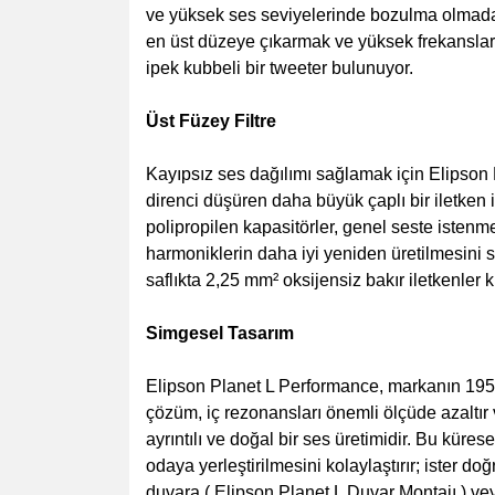
ve yüksek ses seviyelerinde bozulma olmada
en üst düzeye çıkarmak ve yüksek frekanslarda
ipek kubbeli bir tweeter bulunuyor.
Üst Füzey Filtre
Kayıpsız ses dağılımı sağlamak için Elipson Pl
direnci düşüren daha büyük çaplı bir iletken i
polipropilen kapasitörler, genel seste isten
harmoniklerin daha iyi yeniden üretilmesini s
saflıkta 2,25 mm² oksijensiz bakır iletkenler k
Simgesel Tasarım
Elipson Planet L Performance, markanın 1950'le
çözüm, iç rezonansları önemli ölçüde azaltır
ayrıntılı ve doğal bir ses üretimidir. Bu kür
odaya yerleştirilmesini kolaylaştırır; ister do
duvara (
Elipson Planet L Duvar Montajı
) ve