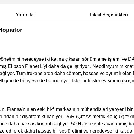
Yorumlar
Taksit Seçenekleri
Hoparlör
yönetimini neredeyse iki katına çıkaran sönümleme işlemi ve DAR
nmış
Elipson Planet L'yi
daha da geliştiriyor . Neodimyum mıknatı
sağlıyor. Tüm frekanslarda daha cömert, hassas ve ayrıntılı olan
ini de bünyesinde barındırıyor. İster hi-fi ister ev sineması için
, Fransa'nın en eski hi-fi markasının mühendisleri yepyeni bir s
dan bir diyafram kullanıyor. DAR (Çift Asimetrik Kauçuk) tekn
ile daha hassas kontrol sağlıyor. 50 Hz'e özenle ayarlanmış bas
 edilerek daha hassas bir ses üretimi ve neredeyse iki kat daha 