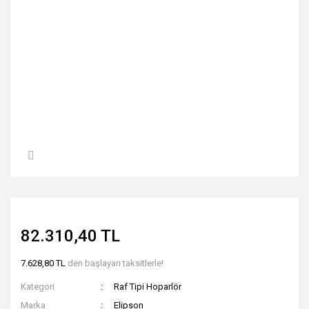
82.310,40 TL
7.628,80 TL
den başlayan taksitlerle!
Kategori
Raf Tipi Hoparlör
Marka
Elipson