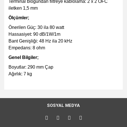
Terminal bloğundan filtreye kablolama: 2 x 2 OFC
iletken 1,5 mm
Ölçümler;
Önerilen Güç: 30 ila 80 watt
Hassasiyet: 90 dB/1W/1m
Bant Genişliği: 48 Hz ila 20 kHz
Empedans: 8 ohm
Genel Bilgiler;
Boyutlar: 290 mm Çap
Ağırlık: 7 kg
Bu ürünün fiyat bilgisi, resim, ürün açıklamalarında ve diğer
konularda yetersiz gördüğünüz noktaları öneri formunu
Bu ürüne ilk yorumu siz yapın!
kullanarak tarafımıza iletebilirsiniz.
SOSYAL MEDYA
Görüş ve önerileriniz için teşekkür ederiz.
Yorum Yaz
Ürün resmi kalitesiz, bozuk veya görüntülenemiyor.