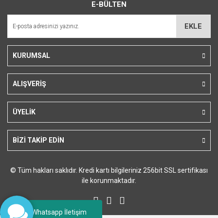
E-BÜLTEN
Ürün açıklamasında eksik bilgiler bulunuyor.
Ürün bilgilerinde hatalar bulunuyor.
EKLE
Ürün fiyatı diğer sitelerden daha pahalı.
Bu ürüne benzer farklı alternatifler olmalı.
KURUMSAL
ALIŞVERİŞ
Gönder
ÜYELİK
BİZİ TAKİP EDİN
© Tüm hakları saklıdır. Kredi kartı bilgileriniz 256bit SSL sertifikası
ile korunmaktadır.
Whatsapp İletişim