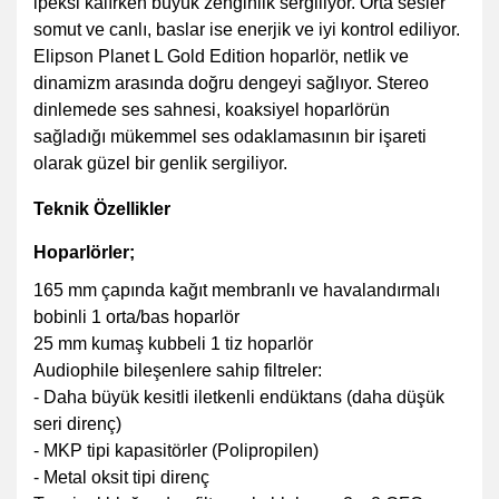
ipeksi kalırken büyük zenginlik sergiliyor. Orta sesler
somut ve canlı, baslar ise enerjik ve iyi kontrol ediliyor.
Elipson Planet L Gold Edition hoparlör, netlik ve
dinamizm arasında doğru dengeyi sağlıyor. Stereo
dinlemede ses sahnesi, koaksiyel hoparlörün
sağladığı mükemmel ses odaklamasının bir işareti
olarak güzel bir genlik sergiliyor.
Teknik Özellikler
Hoparlörler;
165 mm çapında kağıt membranlı ve havalandırmalı
bobinli 1 orta/bas hoparlör
25 mm kumaş kubbeli 1 tiz hoparlör
Audiophile bileşenlere sahip filtreler:
- Daha büyük kesitli iletkenli endüktans (daha düşük
seri direnç)
- MKP tipi kapasitörler (Polipropilen)
- Metal oksit tipi direnç