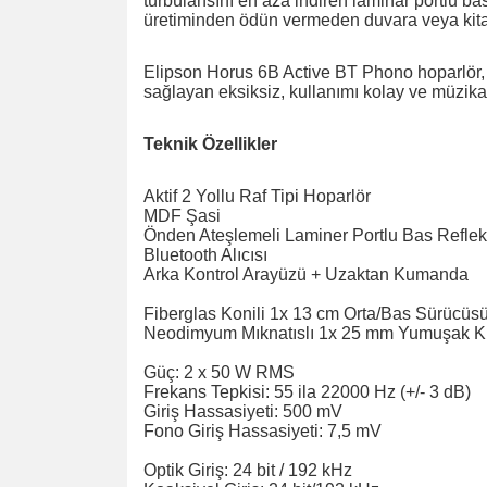
türbülansını en aza indiren laminar portlu b
üretiminden ödün vermeden duvara veya kitap r
Elipson Horus 6B Active BT Phono hoparlör, 
sağlayan eksiksiz, kullanımı kolay ve müzika
Teknik Özellikler
Aktif 2 Yollu Raf Tipi Hoparlör
MDF Şasi
Önden Ateşlemeli Laminer Portlu Bas Reflek
Bluetooth Alıcısı
Arka Kontrol Arayüzü + Uzaktan Kumanda
Fiberglas Konili 1x 13 cm Orta/Bas Sürücüs
Neodimyum Mıknatıslı 1x 25 mm Yumuşak K
Güç: 2 x 50 W RMS
Frekans Tepkisi: 55 ila 22000 Hz (+/- 3 dB)
Giriş Hassasiyeti: 500 mV
Fono Giriş Hassasiyeti: 7,5 mV
Optik Giriş: 24 bit / 192 kHz