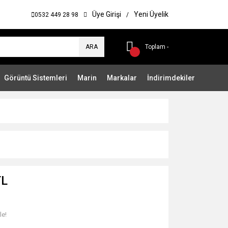
Üye Girişi
Yeni Üyelik
0532 449 28 98
/
ARA
Toplam -
Görüntü Sistemleri
Marin
Markalar
İndirimdekiler
TL
le!