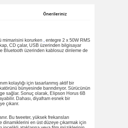
Önerileriniz
lü mimarisini korurken
,
entegre 2 x 50W RMS
pikap, CD çalar, USB üzerinden bilgisayar
nde Bluetooth üzerinden kablosuz dinleme de
m kolaylığı için tasarlanmış aktif bir
ikatörünü bünyesinde barındırıyor. Sürücünün
denge sağlar. Sonuç olarak, Elipson Horus 6B
yabilir. Dahası, diyafram esnek bir
e çıkarır.
nır. Bu tweeter, yüksek frekansları
eme dinamiklerini en üst düzeye çıkarmak için
ncelikli ataklarına veya film müziklerinin