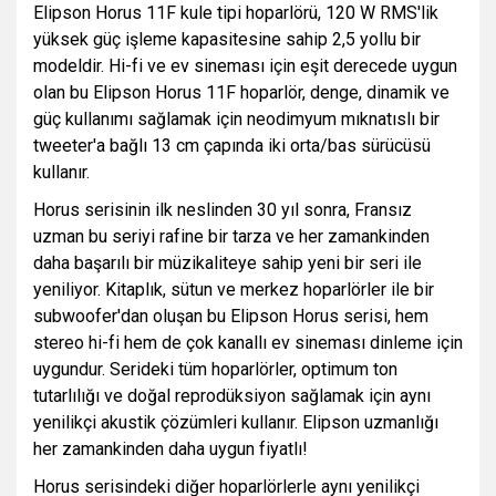
Elipson Horus 11F kule tipi hoparlörü, 120 W RMS'lik
yüksek güç işleme kapasitesine sahip 2,5 yollu bir
modeldir. Hi-fi ve ev sineması için eşit derecede uygun
olan bu Elipson Horus 11F hoparlör, denge, dinamik ve
güç kullanımı sağlamak için neodimyum mıknatıslı bir
tweeter'a bağlı 13 cm çapında iki orta/bas sürücüsü
kullanır.
Horus serisinin ilk neslinden 30 yıl sonra, Fransız
uzman bu seriyi rafine bir tarza ve her zamankinden
daha başarılı bir müzikaliteye sahip yeni bir seri ile
yeniliyor. Kitaplık, sütun ve merkez hoparlörler ile bir
subwoofer'dan oluşan bu Elipson Horus serisi, hem
stereo hi-fi hem de çok kanallı ev sineması dinleme için
uygundur. Serideki tüm hoparlörler, optimum ton
tutarlılığı ve doğal reprodüksiyon sağlamak için aynı
yenilikçi akustik çözümleri kullanır. Elipson uzmanlığı
her zamankinden daha uygun fiyatlı!
Horus serisindeki diğer hoparlörlerle aynı yenilikçi