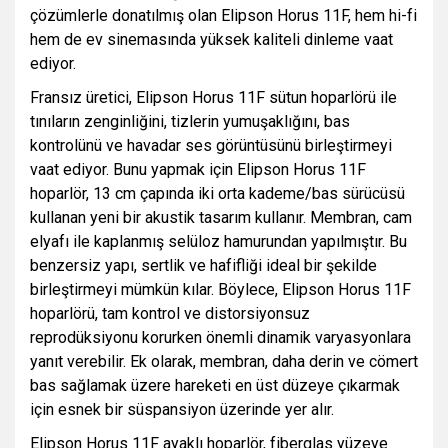
çözümlerle donatılmış olan Elipson Horus 11F, hem hi-fi
hem de ev sinemasında yüksek kaliteli dinleme vaat
ediyor.
Fransız üretici, Elipson Horus 11F sütun hoparlörü ile
tınıların zenginliğini, tizlerin yumuşaklığını, bas
kontrolünü ve havadar ses görüntüsünü birleştirmeyi
vaat ediyor. Bunu yapmak için Elipson Horus 11F
hoparlör, 13 cm çapında iki orta kademe/bas sürücüsü
kullanan yeni bir akustik tasarım kullanır. Membran, cam
elyafı ile kaplanmış selüloz hamurundan yapılmıştır. Bu
benzersiz yapı, sertlik ve hafifliği ideal bir şekilde
birleştirmeyi mümkün kılar. Böylece, Elipson Horus 11F
hoparlörü, tam kontrol ve distorsiyonsuz
reprodüksiyonu korurken önemli dinamik varyasyonlara
yanıt verebilir. Ek olarak, membran, daha derin ve cömert
bas sağlamak üzere hareketi en üst düzeye çıkarmak
için esnek bir süspansiyon üzerinde yer alır.
Elipson Horus 11F ayaklı hoparlör, fiberglas yüzeye