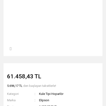
61.458,43 TL
5.696,17 TL
den başlayan taksitlerle!
Kategori
Kule Tipi Hoparlör
Marka
Elipson