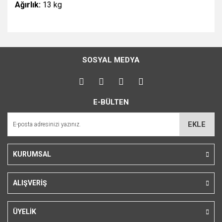
Ağırlık:
13 kg
Bu ürünün fiyat bilgisi, resim, ürün açıklamalarında ve diğer
konularda yetersiz gördüğünüz noktaları öneri formunu
Bu ürüne ilk yorumu siz yapın!
kullanarak tarafımıza iletebilirsiniz.
SOSYAL MEDYA
Görüş ve önerileriniz için teşekkür ederiz.
Yorum Yaz
Ürün resmi kalitesiz, bozuk veya görüntülenemiyor.
E-BÜLTEN
Ürün açıklamasında eksik bilgiler bulunuyor.
Ürün bilgilerinde hatalar bulunuyor.
EKLE
Ürün fiyatı diğer sitelerden daha pahalı.
Bu ürüne benzer farklı alternatifler olmalı.
KURUMSAL
ALIŞVERİŞ
Gönder
ÜYELİK