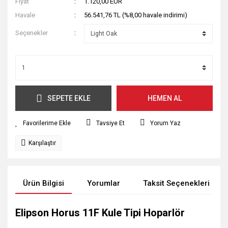
Fiyat
1.120,00 EUR
Havale
56.541,76 TL (%8,00 havale indirimi)
Seçenekler
SEPETE EKLE
HEMEN AL
Tavsiye Et
Yorum Yaz
Karşılaştır
Ürün Bilgisi
Yorumlar
Taksit Seçenekleri
Elipson Horus 11F Kule Tipi Hoparlör