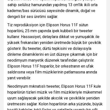
sahip selüloz hamurundan yapılmış 13 cm'lik ikili orta
kademe/bas sürücüsü sayesinde dinamik, doğal ve
dengeli bir ses üretimi sağlar.
Tiz reprodüksiyon için Elipson Horus 11F sütun
hoparlörü, 25 mm çapında ipek kubbeli bir tweeter
kullanır. Hassasiyet, detaylara dikkat ve yumuşaklık ile
yüksek frekansları yeniden üretmede büyük bir çeviklik
gösterir. Bu tweeter, dürtü tepkisini ve dolayısıyla
dinleme dinamiklerini en üst düzeye çıkarmak için bir
neodimyum manyetik düzenek tarafından çalıştırılır.
Elipson Horus 11F hoparlör, bir orkestranın en ufak
saldırısına veya film müziklerinin patlamasına anında
yanıt verebilir.
Neodimyum mıknatıslı tweeter, Elipson Horus 11F kule
hoparlörün tizleri müzik ve film müzikleriyle mükemmel
uyum sağlayacak şekilde akıcılık ve çeviklikle yeniden
üretmesini sağlar.
Kolon hoparlörün arka yüzünde, büyük
kesitli kablolar, tekli fişler ve çatallarla uyumlu bir çift