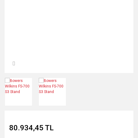
Tavan Hoparlör
Network Kablo
İç/Dış Mekan Hoparlör
Power Kablo
Banana Uç
80.934,45 TL