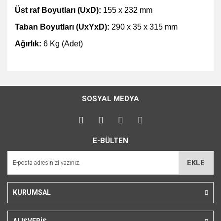
Üst raf Boyutları (UxD):
155 x 232 mm
Taban Boyutları (UxYxD):
290 x 35 x 315 mm
Ağırlık:
6 Kg (Adet)
Bu ürünün fiyat bilgisi, resim, ürün açıklamalarında ve diğer
konularda yetersiz gördüğünüz noktaları öneri formunu
Bu ürüne ilk yorumu siz yapın!
kullanarak tarafımıza iletebilirsiniz.
SOSYAL MEDYA
Görüş ve önerileriniz için teşekkür ederiz.
Yorum Yaz
Ürün resmi kalitesiz, bozuk veya görüntülenemiyor.
E-BÜLTEN
Ürün açıklamasında eksik bilgiler bulunuyor.
Ürün bilgilerinde hatalar bulunuyor.
EKLE
Ürün fiyatı diğer sitelerden daha pahalı.
Bu ürüne benzer farklı alternatifler olmalı.
KURUMSAL