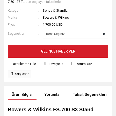
7.501,27 TL
den başlayan taksitlerle!
Kategori
Sehpa & Standlar
Marka
Bowers & Wilkins
Fiyat
1.700,00 USD
Seçenekler
GELİNCE HABER VER
Tavsiye Et
Yorum Yaz
Karşılaştır
Ürün Bilgisi
Yorumlar
Taksit Seçenekleri
Bowers & Wilkins FS-700 S3 Stand