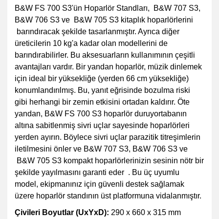
B&W FS 700 S3'ün Hoparlör Standları, B&W 707 S3,
B&W 706 S3 ve B&W 705 S3 kitaplık hoparlörlerini
barındıracak şekilde tasarlanmıştır. Ayrıca diğer
üreticilerin 10 kg'a kadar olan modellerini de
barındırabilirler. Bu aksesuarların kullanımının çeşitli
avantajları vardır. Bir yandan hoparlör, müzik dinlemek
için ideal bir yüksekliğe (yerden 66 cm yüksekliğe)
konumlandırılmış. Bu, yanıt eğrisinde bozulma riski
gibi herhangi bir zemin etkisini ortadan kaldırır. Öte
yandan, B&W FS 700 S3 hoparlör duruyortabanın
altına sabitlenmiş sivri uçlar sayesinde hoparlörleri
yerden ayırın. Böylece sivri uçlar parazitik titreşimlerin
iletilmesini önler ve B&W 707 S3, B&W 706 S3 ve
B&W 705 S3 kompakt hoparlörlerinizin sesinin nötr bir
şekilde yayılmasını garanti eder . Bu üç uyumlu
model, ekipmanınız için güvenli destek sağlamak
üzere hoparlör standının üst platformuna vidalanmıştır.
Çivileri Boyutlar (UxYxD):
290 x 660 x 315 mm