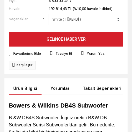
Fiyat
4.500,00 USD
Havale
192.814,43 TL (%10,00 havale indirimi)
Seçenekler
GELİNCE HABER VER
Tavsiye Et
Yorum Yaz
Karşılaştır
Ürün Bilgisi
Yorumlar
Taksit Seçenekleri
Bowers & Wilkins DB4S Subwoofer
B &W DB4S Subwoofer, İngiliz üretici B&W DB
Subwoofer Serisi Subwoofer'dan gelir. Bu nedenle,
üreticinin bilgi birikiminden yararlanır ve aynı