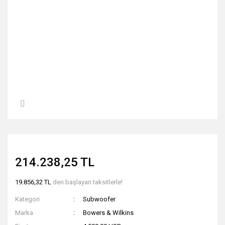
214.238,25 TL
19.856,32 TL
den başlayan taksitlerle!
Kategori
Subwoofer
Marka
Bowers & Wilkins