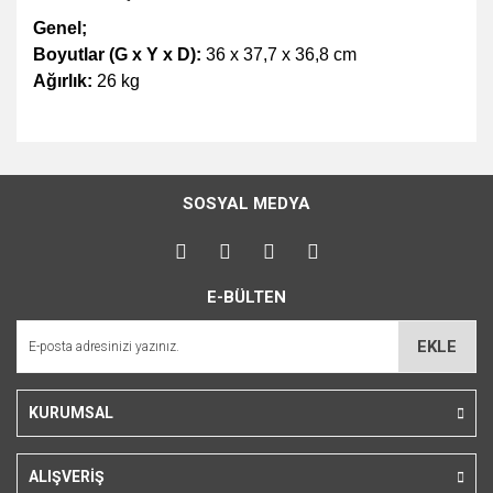
Genel;
Boyutlar (G x Y x D):
36 x 37,7 x 36,8 cm
Ağırlık:
26 kg
Bu ürünün fiyat bilgisi, resim, ürün açıklamalarında ve diğer
konularda yetersiz gördüğünüz noktaları öneri formunu
Bu ürüne ilk yorumu siz yapın!
kullanarak tarafımıza iletebilirsiniz.
SOSYAL MEDYA
Görüş ve önerileriniz için teşekkür ederiz.
Yorum Yaz
Ürün resmi kalitesiz, bozuk veya görüntülenemiyor.
E-BÜLTEN
Ürün açıklamasında eksik bilgiler bulunuyor.
Ürün bilgilerinde hatalar bulunuyor.
EKLE
Ürün fiyatı diğer sitelerden daha pahalı.
Bu ürüne benzer farklı alternatifler olmalı.
KURUMSAL
ALIŞVERİŞ