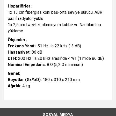
Hoparlörler;
1x 13 cm fiberglas koni bas-orta seviye sürücü, ABR
pasif radyatör yüklü
1x 2,5 cm tweeter, alüminyum kubbe ve Nautilus tüp
yükleme
Ölçümler;
Frekans Yanıtı:
51 Hz ila 22 kHz (-3 dB)
Hassasiyet:
86 dB
DTH:
200 Hz ila 20 kHz arasında < %1 (1 m'de 86 dB)
Nominal Empedans:
8 Ω (5,2 Ω minimum)
Genel;
Boyutlar (GxYxD):
180 x 310 x 210 mm
Ağırlık:
4 kg
Bu ürünün fiyat bilgisi, resim, ürün açıklamalarında ve diğer
konularda yetersiz gördüğünüz noktaları öneri formunu
Bu ürüne ilk yorumu siz yapın!
kullanarak tarafımıza iletebilirsiniz.
SOSYAL MEDYA