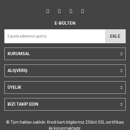
Görüş ve önerileriniz için teşekkür ederiz.
Yorum Yaz
Ürün resmi kalitesiz, bozuk veya görüntülenemiyor.
E-BÜLTEN
Ürün açıklamasında eksik bilgiler bulunuyor.
Ürün bilgilerinde hatalar bulunuyor.
EKLE
Ürün fiyatı diğer sitelerden daha pahalı.
Bu ürüne benzer farklı alternatifler olmalı.
KURUMSAL
ALIŞVERİŞ
Gönder
ÜYELİK
BİZİ TAKİP EDİN
© Tüm hakları saklıdır. Kredi kartı bilgileriniz 256bit SSL sertifikası
ile korunmaktadır.