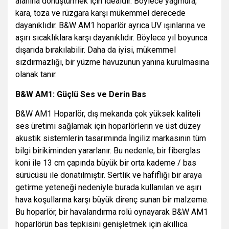
alanına dönüştürmek için idealdir. Böylece yağmura,
kara, toza ve rüzgara karşı mükemmel derecede
dayanıklıdır. B&W AM1 hoparlör ayrıca UV ışınlarına ve
aşırı sıcaklıklara karşı dayanıklıdır. Böylece yıl boyunca
dışarıda bırakılabilir. Daha da iyisi, mükemmel
sızdırmazlığı, bir yüzme havuzunun yanına kurulmasına
olanak tanır.
B&W AM1: Güçlü Ses ve Derin Bas
B&W AM1 Hoparlör, dış mekanda çok yüksek kaliteli
ses üretimi sağlamak için hoparlörlerin ve üst düzey
akustik sistemlerin tasarımında İngiliz markasının tüm
bilgi birikiminden yararlanır. Bu nedenle, bir fiberglas
koni ile 13 cm çapında büyük bir orta kademe / bas
sürücüsü ile donatılmıştır. Sertlik ve hafifliği bir araya
getirme yeteneği nedeniyle burada kullanılan ve aşırı
hava koşullarına karşı büyük direnç sunan bir malzeme.
Bu hoparlör, bir havalandırma rolü oynayarak B&W AM1
hoparlörün bas tepkisini genişletmek için akıllıca