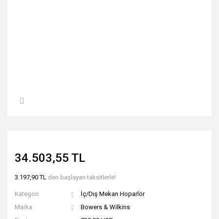
34.503,55 TL
3.197,90 TL
den başlayan taksitlerle!
Kategori
İç/Dış Mekan Hoparlör
Marka
Bowers & Wilkins