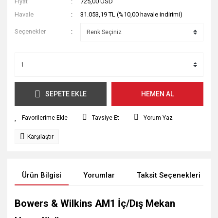
Fiyat
725,00 USD
Havale
31.053,19 TL (%10,00 havale indirimi)
Seçenekler
SEPETE EKLE
HEMEN AL
Tavsiye Et
Yorum Yaz
Karşılaştır
Ürün Bilgisi
Yorumlar
Taksit Seçenekleri
Bowers & Wilkins AM1 İç/Dış Mekan