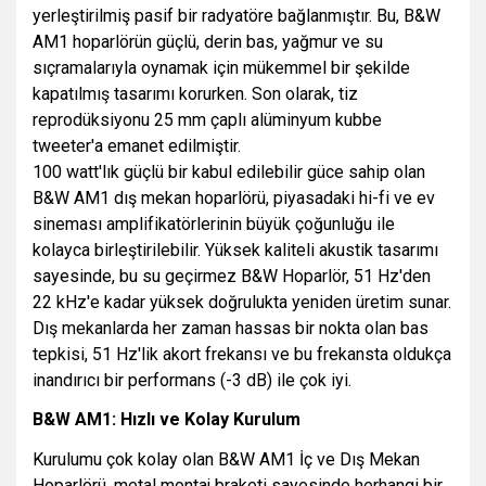
yerleştirilmiş pasif bir radyatöre bağlanmıştır. Bu, B&W
AM1 hoparlörün güçlü, derin bas, yağmur ve su
sıçramalarıyla oynamak için mükemmel bir şekilde
kapatılmış tasarımı korurken. Son olarak, tiz
reprodüksiyonu 25 mm çaplı alüminyum kubbe
tweeter'a emanet edilmiştir.
100 watt'lık güçlü bir kabul edilebilir güce sahip olan
B&W AM1 dış mekan hoparlörü, piyasadaki hi-fi ve ev
sineması amplifikatörlerinin büyük çoğunluğu ile
kolayca birleştirilebilir. Yüksek kaliteli akustik tasarımı
sayesinde, bu su geçirmez B&W Hoparlör, 51 Hz'den
22 kHz'e kadar yüksek doğrulukta yeniden üretim sunar.
Dış mekanlarda her zaman hassas bir nokta olan bas
tepkisi, 51 Hz'lik akort frekansı ve bu frekansta oldukça
inandırıcı bir performans (-3 dB) ile çok iyi.
B&W AM1: Hızlı ve Kolay Kurulum
Kurulumu çok kolay olan B&W AM1 İç ve Dış Mekan
Hoparlörü, metal montaj braketi sayesinde herhangi bir