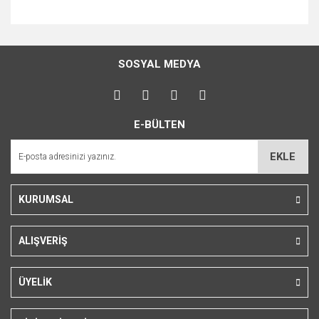
Bu ürünün fiyat bilgisi, resim, ürün açıklamalarında ve diğer
konularda yetersiz gördüğünüz noktaları öneri formunu
Bu ürüne ilk yorumu siz yapın!
kullanarak tarafımıza iletebilirsiniz.
SOSYAL MEDYA
Görüş ve önerileriniz için teşekkür ederiz.
Yorum Yaz
Ürün resmi kalitesiz, bozuk veya görüntülenemiyor.
E-BÜLTEN
Ürün açıklamasında eksik bilgiler bulunuyor.
Ürün bilgilerinde hatalar bulunuyor.
EKLE
Ürün fiyatı diğer sitelerden daha pahalı.
Bu ürüne benzer farklı alternatifler olmalı.
KURUMSAL
ALIŞVERİŞ
Gönder
ÜYELİK