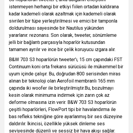
istenmeyen herhangi bir etkiyi fiilen ortadan kaldırana
kadar kademeli olarak azaltmak için kademeli olarak
sivrilen bir tüpe yerleştirilmesi ve emici bir tamponla
doldurulması sayesinde bir Nautilus yükünden
yararlanır. rezonans. Son olarak, tweeter, sönümleme
jelli bir bağlantı parçasıyla hoparlör kutusundan
tamamen ayrılır ve ince bir çelik koruyucu ızgara alır.
B&W 703 S3 hoparlörün tweeter'ı, 15 cm çapındaki FST
Continuum koni orta frekans sürücüsü ile mükemmel bir
uyum içinde çalışır. Bu, doğrudan 800 serisinden miras
alınan bir teknoloji olan Aerofoil membranlı 165 mm
çapında iki woofer ile birleştirilmiştir.Bu, bozulmayı
kesin olarak minimuma indirmek için zarın çok az
deforme olmasına izin verir. B&W 703 S3 hoparlörün
çeşitli hoparlörleri, FlowPort tipi bir havalandırma ile
bas refleks tekniğine göre ayarlanmış bir ses düzeyine
daldırılır. İkincisi, özellikle yüksek dinleme ses
seviyesinde düzenli ve sessiz bir hava akışı sağlar.