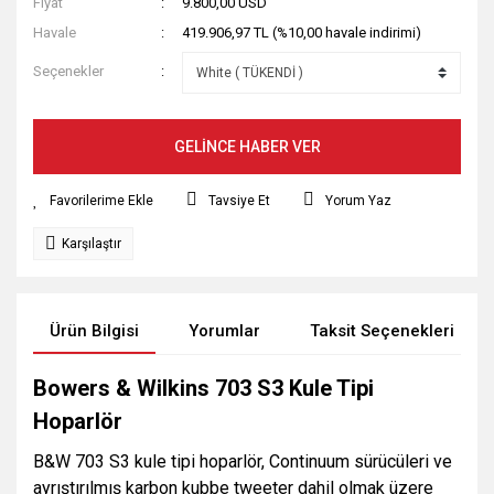
Fiyat
9.800,00 USD
Havale
419.906,97 TL (%10,00 havale indirimi)
Seçenekler
GELİNCE HABER VER
Tavsiye Et
Yorum Yaz
Karşılaştır
Ürün Bilgisi
Yorumlar
Taksit Seçenekleri
Bowers & Wilkins 703 S3 Kule Tipi
Hoparlör
B&W 703 S3 kule tipi hoparlör, Continuum sürücüleri ve
ayrıştırılmış karbon kubbe tweeter dahil olmak üzere