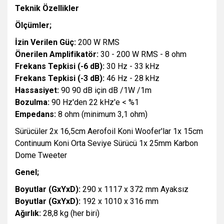
Teknik Özellikler
Ölçümler;
İzin Verilen Güç:
200 W RMS
Önerilen Amplifikatör:
30 - 200 W RMS - 8 ohm
Frekans Tepkisi (-6 dB):
30 Hz - 33 kHz
Frekans Tepkisi (-3 dB):
46 Hz - 28 kHz
Hassasiyet:
90 90 dB için dB /1W /1m
Bozulma:
90 Hz'den 22 kHz'e < %1
Empedans:
8 ohm (minimum 3,1 ohm)
Sürücüler 2x 16,5cm Aerofoil Koni Woofer'lar 1x 15cm
Continuum Koni Orta Seviye Sürücü 1x 25mm Karbon
Dome Tweeter
Genel;
Boyutlar (GxYxD):
290 x 1117 x 372 mm Ayaksız
Boyutlar (GxYxD):
192 x 1010 x 316 mm
Ağırlık:
28,8 kg (her biri)