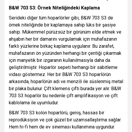
B&W 703 S3: Örnek Niteliğindeki Kaplama
Serideki diğer tüm hoparlörler gibi, B&W 703 S3 de
örnek niteliğinde bir kaplamaya sahip lüks bir şasiye
sahip. Mükemmel pürüzsüz bir görünüm elde etmek ve
ahşabın her bir damarını vurgulamak için muhafazanın
farklı yüzlerine birkaç kaplama uygulanır. Bu zarafet,
muhafazanın ön yüzünden herhangi bir çentiği çıkarmak
için manyetik bir ızgaranın kullanılmasıyla daha da
geliştirilmiştir. Hoparlör sepeti herhangi bir sabitleme
vidası göstermez. Her bir B&W 703 S3 hoparlörün
arkasında, hoparlörün adı ve menzili ile süslenmiş metal
bir plaka bulunur. Çift klemens çifti burada yer alır. B&W
703 S3 hoparlör bu nedenle çift amplifikasyon ve çift
kablolama ile uyumludur.
B&W 703 S3 kolon hoparlörü, geniş, hassas bir
reprodüksiyon ve çok güzel bir uzamsallaştırma sağlar.
Hem hi-fi hem de ev sineması kullanımına uygundur.