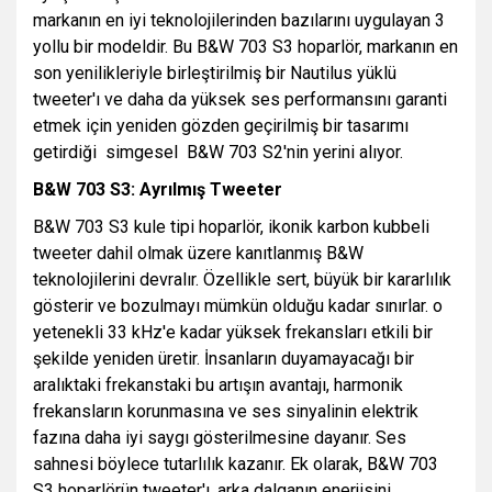
markanın en iyi teknolojilerinden bazılarını uygulayan 3
yollu bir modeldir. Bu B&W 703 S3 hoparlör, markanın en
son yenilikleriyle birleştirilmiş bir Nautilus yüklü
tweeter'ı ve daha da yüksek ses performansını garanti
etmek için yeniden gözden geçirilmiş bir tasarımı
getirdiği simgesel B&W 703 S2'nin yerini alıyor.
B&W 703 S3: Ayrılmış Tweeter
B&W 703 S3 kule tipi hoparlör, ikonik karbon kubbeli
tweeter dahil olmak üzere kanıtlanmış B&W
teknolojilerini devralır. Özellikle sert, büyük bir kararlılık
gösterir ve bozulmayı mümkün olduğu kadar sınırlar. o
yetenekli 33 kHz'e kadar yüksek frekansları etkili bir
şekilde yeniden üretir. İnsanların duyamayacağı bir
aralıktaki frekanstaki bu artışın avantajı, harmonik
frekansların korunmasına ve ses sinyalinin elektrik
fazına daha iyi saygı gösterilmesine dayanır. Ses
sahnesi böylece tutarlılık kazanır. Ek olarak, B&W 703
S3 hoparlörün tweeter'ı, arka dalganın enerjisini