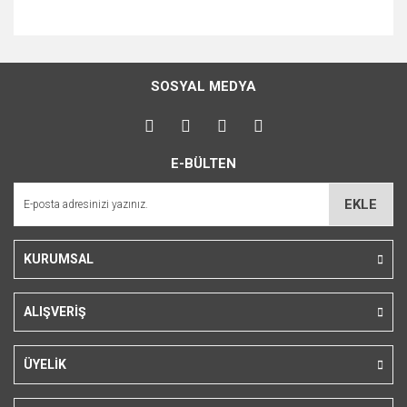
Bu ürünün fiyat bilgisi, resim, ürün açıklamalarında ve diğer
konularda yetersiz gördüğünüz noktaları öneri formunu kullanarak
tarafımıza iletebilirsiniz.
Görüş ve önerileriniz için teşekkür ederiz.
SOSYAL MEDYA
Ürün resmi kalitesiz, bozuk veya görüntülenemiyor.
Ürün açıklamasında eksik bilgiler bulunuyor.
E-BÜLTEN
Ürün bilgilerinde hatalar bulunuyor.
EKLE
Ürün fiyatı diğer sitelerden daha pahalı.
Bu ürüne benzer farklı alternatifler olmalı.
KURUMSAL
ALIŞVERİŞ
Gönder
ÜYELİK