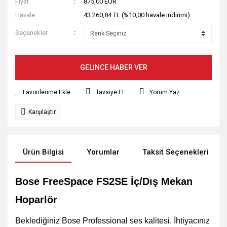
Fiyat
875,00 EUR
Havale
43.260,84 TL (%10,00 havale indirimi)
Seçenekler
GELİNCE HABER VER
Tavsiye Et
Yorum Yaz
Karşılaştır
Ürün Bilgisi
Yorumlar
Taksit Seçenekleri
Bose FreeSpace FS2SE İç/Dış Mekan
Hoparlör
Beklediğiniz Bose Professional ses kalitesi. İhtiyacınız