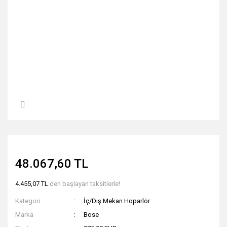
48.067,60 TL
4.455,07 TL
den başlayan taksitlerle!
Kategori
İç/Dış Mekan Hoparlör
Marka
Bose