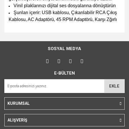
Vinil plaklarınızı dijital ses dosyalarına dönüştürün
Şunları içerir: USB kablosu, Çıkarılabilir RCA Çıkış
Kablosu, AC Adaptörü, 45 RPM Adaptörü, Karşı Zğırlı
Bu ürünün fiyat bilgisi, resim, ürün açıklamalarında ve diğer
konularda yetersiz gördüğünüz noktaları öneri formunu
Bu ürüne ilk yorumu siz yapın!
kullanarak tarafımıza iletebilirsiniz.
SOSYAL MEDYA
Görüş ve önerileriniz için teşekkür ederiz.
Yorum Yaz
Ürün resmi kalitesiz, bozuk veya görüntülenemiyor.
E-BÜLTEN
Ürün açıklamasında eksik bilgiler bulunuyor.
Ürün bilgilerinde hatalar bulunuyor.
EKLE
Ürün fiyatı diğer sitelerden daha pahalı.
Bu ürüne benzer farklı alternatifler olmalı.
KURUMSAL
ALIŞVERİŞ