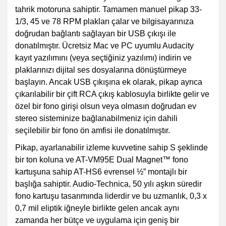
tahrik motoruna sahiptir. Tamamen manuel pikap 33-
1/3, 45 ve 78 RPM plakları çalar ve bilgisayarınıza
doğrudan bağlantı sağlayan bir USB çıkışı ile
donatılmıştır. Ücretsiz Mac ve PC uyumlu Audacity
kayıt yazılımını (veya seçtiğiniz yazılımı) indirin ve
plaklarınızı dijital ses dosyalarına dönüştürmeye
başlayın. Ancak USB çıkışına ek olarak, pikap ayrıca
çıkarılabilir bir çift RCA çıkış kablosuyla birlikte gelir ve
özel bir fono girişi olsun veya olmasın doğrudan ev
stereo sisteminize bağlanabilmeniz için dahili
seçilebilir bir fono ön amfisi ile donatılmıştır.
Pikap, ayarlanabilir izleme kuvvetine sahip S şeklinde
bir ton koluna ve AT-VM95E Dual Magnet™ fono
kartuşuna sahip AT-HS6 evrensel ½” montajlı bir
başlığa sahiptir. Audio-Technica, 50 yılı aşkın süredir
fono kartuşu tasarımında liderdir ve bu uzmanlık, 0,3 x
0,7 mil eliptik iğneyle birlikte gelen ancak aynı
zamanda her bütçe ve uygulama için geniş bir