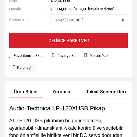
Fiyat
432,00 EUR
Havale
21.334,86 TL (%10,00 havale indirimi)
Seçenekler
GELİNCE HABER VER
Tavsiye Et
Yorum Yaz
Karşılaştır
Ürün Bilgisi
Yorumlar
Taksit Seçenekleri
Audio-Technica LP-120XUSB Pikap
AT-LP120-USB pikabının bu güncellemesi,
ayarlanabilir dinamik anti-skate kontrolü ve seçilebilir
fono ön amfisi ile birlikte yeni bir DC servo doğrudan