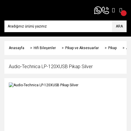
ARA
Anasayfa
Hifi Bileşenler
Pikap ve Aksesuarlar
Pikap
Au
Audio-Technica LP-120XUSB Pikap Silver