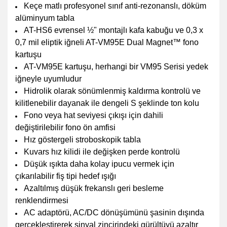
Keçe matlı profesyonel sınıf anti-rezonanslı, döküm
alüminyum tabla
AT-HS6 evrensel ½" montajlı kafa kabuğu ve 0,3 x
0,7 mil eliptik iğneli AT-VM95E Dual Magnet™ fono
kartuşu
AT-VM95E kartuşu, herhangi bir VM95 Serisi yedek
iğneyle uyumludur
Hidrolik olarak sönümlenmiş kaldırma kontrolü ve
kilitlenebilir dayanak ile dengeli S şeklinde ton kolu
Fono veya hat seviyesi çıkışı için dahili
değiştirilebilir fono ön amfisi
Hız göstergeli stroboskopik tabla
Kuvars hız kilidi ile değişken perde kontrolü
Düşük ışıkta daha kolay ipucu vermek için
çıkarılabilir fiş tipi hedef ışığı
Azaltılmış düşük frekanslı geri besleme
renklendirmesi
AC adaptörü, AC/DC dönüşümünü şasinin dışında
gerçekleştirerek sinyal zincirindeki gürültüyü azaltır