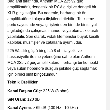
Bağlantı tarafında, Anthem MCA 225 v2 güç
amplifikatörü, dengesiz bir RCA girişi ve dengeli bir
XLR girişi sağlar. Bu nedenle, herhangi bir ön
amplifikatörle kolayca ilişkilendirilebilir . Tetikleme
portu sayesinde veya girişlerinden birinde bir sinyal
algıladığında çalışması manuel veya otomatik olarak
yapılabilir. Son olarak, vidalı klemensler büyük kesitli
kablolar, muz fişler ve çatallarla uyumludur.
225 Watt'lık güçlü bir gücü 8 ohm'a yetki ve
hassasiyetle iletme yeteneğine sahip olan Anthem
MCA 225 v2 güç amplifikatörü, herhangi bir kompakt
veya sütun hoparlöre düzgün şekilde güç sağlamak
için birinci sınıf bir çözümdür.
Teknik Özellikler
Kanal Başına Güç:
225 W (8 ohm)
S/N Oranı:
120 dB
Kanal Ayrımı:
> 65 dB (100 Hz - 10 kHz)