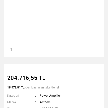
204.716,55 TL
18.973,81 TL
den başlayan taksitlerle!
Kategori
Power Ampliler
Marka
Anthem