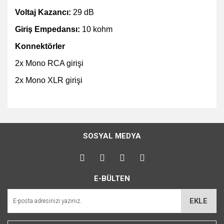
Voltaj Kazancı:
29 dB
Giriş Empedansı:
10 kohm
Konnektörler
2x Mono RCA girişi
2x Mono XLR girişi
Bu ürünün fiyat bilgisi, resim, ürün açıklamalarında ve diğer
konularda yetersiz gördüğünüz noktaları öneri formunu
Bu ürüne ilk yorumu siz yapın!
kullanarak tarafımıza iletebilirsiniz.
SOSYAL MEDYA
Görüş ve önerileriniz için teşekkür ederiz.
Yorum Yaz
Ürün resmi kalitesiz, bozuk veya görüntülenemiyor.
E-BÜLTEN
Ürün açıklamasında eksik bilgiler bulunuyor.
Ürün bilgilerinde hatalar bulunuyor.
EKLE
Ürün fiyatı diğer sitelerden daha pahalı.
Bu ürüne benzer farklı alternatifler olmalı.