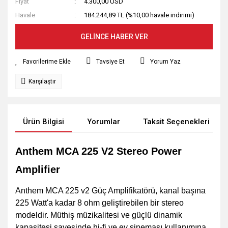
Fiyat
4.300,00 USD
Havale
184.244,89 TL (%10,00 havale indirimi)
GELİNCE HABER VER
Tavsiye Et
Yorum Yaz
Karşılaştır
Ürün Bilgisi
Yorumlar
Taksit Seçenekleri
Anthem MCA 225 V2 Stereo Power
Amplifier
Anthem MCA 225 v2 Güç Amplifikatörü, kanal başına
225 Watt'a kadar 8 ohm geliştirebilen bir stereo
modeldir. Müthiş müzikalitesi ve güçlü dinamik
kapasitesi sayesinde hi-fi ve ev sineması kullanımına